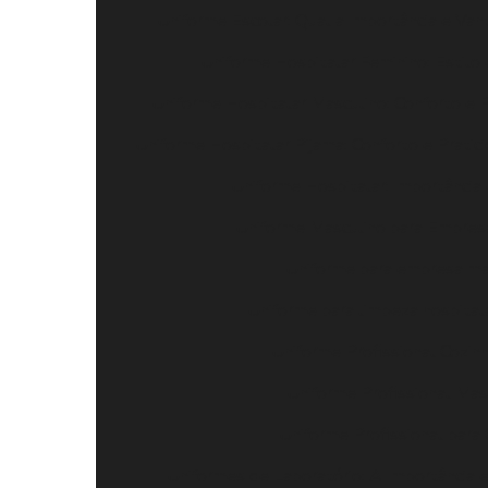
Uniforme Escolar: Qual a Importância e Van
Uniforme Hospitalar Feminino: Estilo
Uniforme Hospitalar Masculino: Conforto e 
Uniforme Hospitalar Pijama: Conforto e Pratic
Uniforme Hospitalar: Importância
Uniforme Masculino para Empresa
Uniforme para empresa mas
Uniforme para limpeza hospitala
Uniforme Profissional Cozinh
Uniforme Profissional Masc
Uniforme Profissional para 
Uniformes de Laboratório: A Importância e