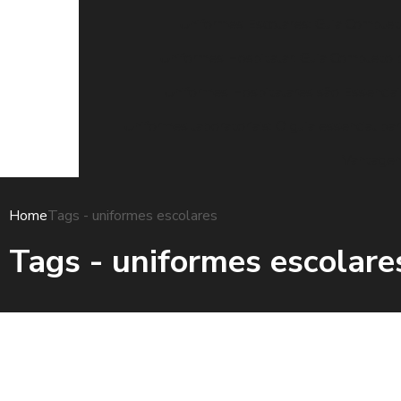
Uniformes Escolares: Guia Completo
Uniformes Hospitalar: Guia Completo 
Uniformes Hospitalares são Essenciai
Uniformes laboratoriais: O guia essencial pa
Vantagen
Home
Tags - uniformes escolares
Tags - uniformes escolare