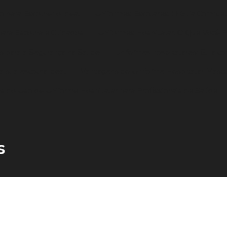
 para Escolher o Ideal
Uniformes Escolares: O Guia Complet
para Escolha e Cuidados
Uniformes Hospitalar: O Que Você P
s para a Segurança na Saúde
Uniformes hospitalares: Guia co
ra sua escolha ideal
Vantagens do Uniforme Hospitalar Mascul
s do Uso de Uniforme Hospitalar para Profissionais de Saúde
s