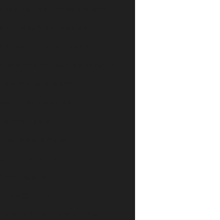
resa: Estilo e Profissionalismo
ara profissionais da saúde
lar Masculino: Estilo e Conforto
quada para Profissionais de Saúde
lo e Profissionalismo
za: Dicas Essenciais
 e Importância
e destaca sua marca
Conforto e Estilo
 Como Escolher
ância e Conforto
s para Escolher o Modelo Ideal