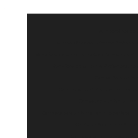
A importância do 
A Importância do Uniforme Profissiona
Benefícios do Uniforme de Copeira Hospitalar
Benefícios do Uniforme Profissional n
Camisa Polo Uniform
Camisas de Uniformes: Guia Completo
Camiseta de uniforme para 
Camiseta para uniforme feminino perfeita
Camiseta Polo Malha Fria par
Camiseta Uniforme Masculino: 