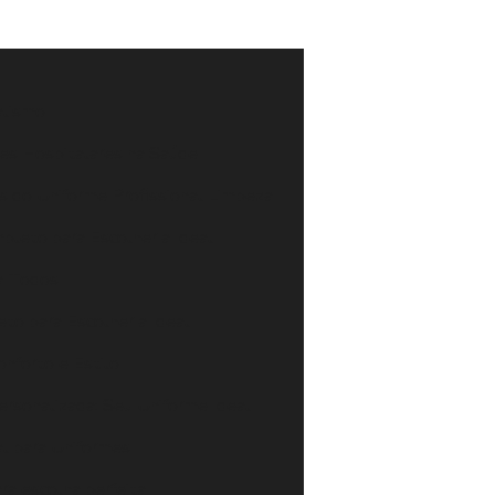
alismo
mes Hospitalares na Saúde
os do Uniforme Profissional Limpeza
pleto para Escolher a Ideal
ra Todos
to para Escolher a Ideal
onforto e Estilo
rsonalizada: Seu Uniforme Ideal
al para Uniformes
ra escolha perfeita