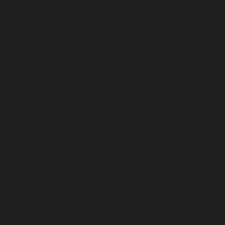
pleto para Escolher a Ideal
Como Camisas de Uniforme Pod
Escolher a Fábrica de Uniformes Ideal para Sua Empresa
lhor Uniforme para Limpeza Hospitalar: Dicas Essenciais e Ben
r Ideal: Dicas e Recomendações
Como Escolher Uniformes Co
 Segurança e Saúde Profissional
Confecção de uniformes: G
as Para Escolher o Melhor
Confecção de Uniforme para Empr
niforme: Como ter o uniforme ideal para o seu negócio em 5 pas
ar a Identidade Visual da sua Empresa
Confecção de Uniform
talares: Qualidade e Conforto
Confecção de Uniformes Indust
s Personalizados
Confecção de Uniformes Personalizados e P
iformes Profissionais: A Importância e Benefícios para sua Emp