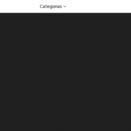
Categorias
Artigos
uniforme hospitalar masculino: garantindo segurança e profission
l para Copeira: Dicas e Benefícios
A Importância dos Unifor
Benefícios do Uniforme Escolar para Professores
Benefíci
o Ambiente de Trabalho
Calça para Trabalho Pesado: Guia Com
e: Estilo e Conforto
Camisa Uniforme: Estilo e Conforto pa
 para Escolher a Ideal
Camisas de Uniformes: O Guia Comple
empresa: escolha ideal
Camiseta Malha Fria para Uniforme: C
Camiseta para uniforme masculino: escolha ideal
Camiseta Pe
a Uniforme: Conforto e Estilo
Camiseta Polo Malha Fria: Ide
Estilo e Conforto
Camisetas de uniforme: O guia completo pa