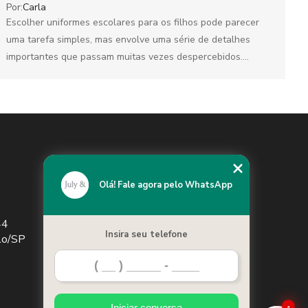
Por:
Carla
Escolher uniformes escolares para os filhos pode parecer
uma tarefa simples, mas envolve uma série de detalhes
importantes que passam muitas vezes despercebidos.
Afinal, o...
Olá! Fale agora pelo WhatsApp
44
(11) 98422-9445
Insira seu telefone
ulo/SP
Chame no WhatsApp
Iniciar conversa