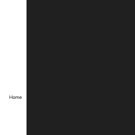
Confecção de Uniformes: Como escolhe
Confecção de Uniformes: O Guia Es
Descubra Como os Uniformes Profissiona
Dicas Imperdíveis para a Confecção 
Dicas para Escolher Uniforme
Fábrica de Uniformes: Guia C
Fábrica de Uniforme Escolar d
Fábrica de Uniformes 
Fábrica de Uniformes para Empre
Home
Fábrica de Uniformes Profiss
Fábrica de Uniformes: O Guia Complet
Fortaleça Sua Imagem Profissional com Uniform