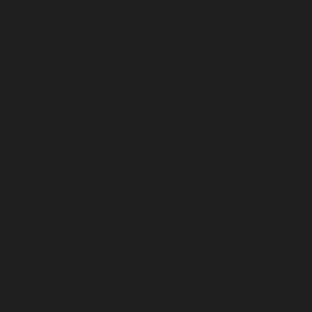
r a Bermuda Escolar Ideal
Importância do Uniforme para Limp
ia e Praticidade no Trabalho
Melhores Opções de Uniforme P
Profissional
Principais Benefícios das Portas de Correr em 
iseta Malha Fria
Razões para Escolher Uniforme para Limpe
Escolar para seu Filho
Saiba Como Escolher o Pijama Hospita
 Laboratórios Modernos
Tecnologia Avançada para Controle d
r: Dicas Essenciais
Uniforme de Copeira Hospitalar: Dicas par
ntidade Corporativa
Uniforme Escolar a Preço Justo: Confira
ra a rotina estudantil
Uniforme Escolar Feminino: Dicas e Te
o na Escola
Uniforme Escolar Feminino: Qualidade, Conforto e
iforme escolar masculino: Estilo e Conforto
Uniforme escolar
tudantes
Uniforme Escolar: Qual a Importância e Como Escolh