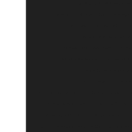
Guia Crucial para Escolhe
Jaleco com Bordado: Combine Elegânc
Melhores Uniformes de Cozinha 
Razões para Escolher Cam
Razões para Investir em Uniforme 
Saiba Mais Sobre Uniformes para
Uniforme de Copeira Hospitala
Uniforme Empresa: Estilo e Ide
Uniforme Escolar Feminino: Conforto e estilo pa
Uniforme Escolar Feminino: Estilo e Confort
Uniforme Escolar Infantil: Guia Completo
Un
Uniforme Escolar: Estilo e Conforto para Es