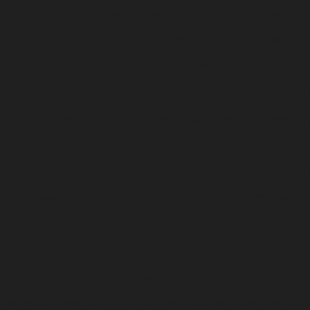
tagens para Alunos e Instituições
Uniforme feminino para emp
 e Conforto
Uniforme hospitalar masculino: conforto e estilo p
Profissionalismo para os Cuidados de Saúde
Uniforme Hospita
idade
Uniforme Hospitalar: A Importância da Vestimenta Ade
 e Cuidados Essenciais
Uniforme Masculino para Empresa: Esti
s: Estilo e Profissionalismo
Uniforme para Empresa de Limpe
culino: Estilo e Conforto
Uniforme para Empresa: Vantagens
r: dicas essenciais
Uniforme personalizado para empresa qu
a: Estilo e Funcionalidade
Uniforme Profissional Hospitalar: 
ulino: Estilo e Conforto
Uniforme Profissional para Copeira:
Cozinha: Estilo e Conforto
Uniforme Profissional Social: Eleg
 Benefícios Essenciais
Uniformes Escolares: Dicas Essenciai