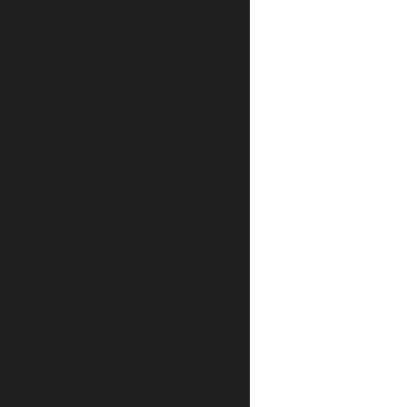
em Valorizar a Imagem
efícios
rporativos Ideais para Sua Empresa
uia Completo para Sua Empresa
esa: Melhore sua Marca
sos
e: Guia Completo para sua Empresa
riais de Qualidade
rofissionais
resa