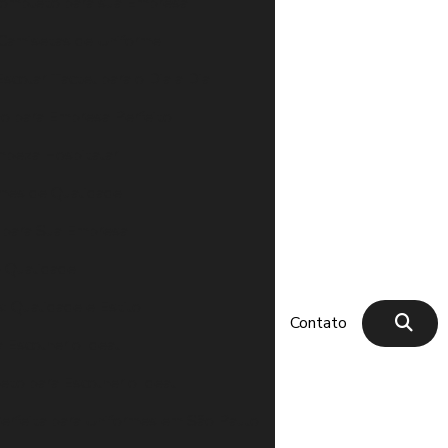
Completo para sua Empresa
Camisetas de Uniforme
scolar Tactel para o Dia a Dia
no para Empresa Perfeito
impeza Hospitalar
rmes de Qualidade
o para Sua Empresa
e Qualidade
: Qualidade e Estilo
Contato
 Escolher o Ideal
eto para Escolher o Ideal
erfeita para Uniformes em São Paulo