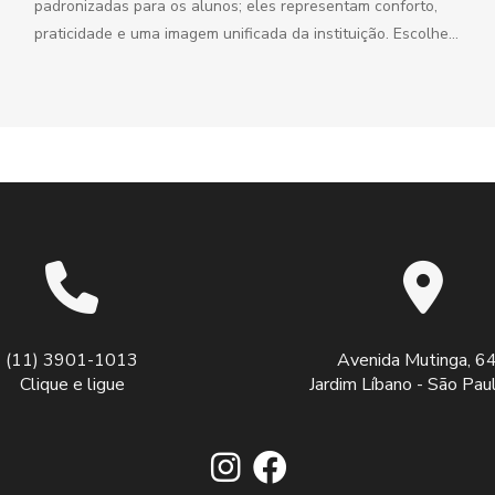
padronizadas para os alunos; eles representam conforto,
praticidade e uma imagem unificada da instituição. Escolher
o uniforme...
(11) 3901-1013
Avenida Mutinga, 6
Clique e ligue
Jardim Líbano - São Pa