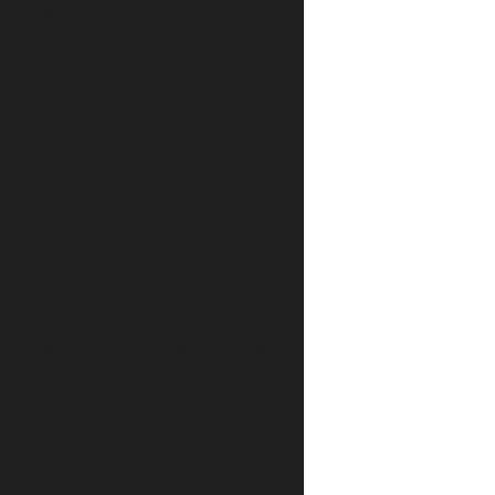
eza Hospitalar
rofissional para Copeira
PVC para Seu Espaço
za Hospitalar
lar Feminino Perfeito
e Luz Solar em Vidros
a Escolher o Ideal
 as Melhores Opções
ndências para Estudantes Estilosas
 Estilo para todas as estudantes
 para professores: dicas essenciais
er o Modelo Ideal para seu Filho