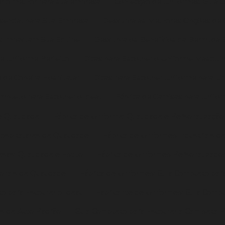
r o melhor para sua empresa
Confecção de Uniformes: Guia 
sencial para Sua Empresa
Descubra as Melhores Opções de 
is Impactam Sua Equipe
Descubra os Benefícios da Bermuda E
de Uniforme Perfeito
Dicas para Escolher o Uniforme Masculi
 de Copeira Hospitalar
Dicas para Escolher Uniforme para L
ompleto para Escolher o Ideal
Fábrica de Camisas para Unifo
e Qualidade
Fábrica de Uniforme: Qualidade e Personalizaçã
Hospitalares de Qualidade
Fábrica de Uniformes Industriais d
sas: Qualidade e Estilo
Fábrica de Uniformes Personalizados
ionais de Qualidade
Fábrica de Uniformes: Guia Completo para
o para Escolher o Ideal
Fabricante de Uniformes: Guia Compl
es de Alto Padrão
Guia Completo para Escolher a Camiseta P