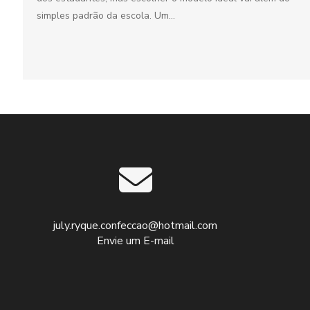
simples padrão da escola. Um...
july.ryque.confeccao@hotmail.com
Envie um E-mail