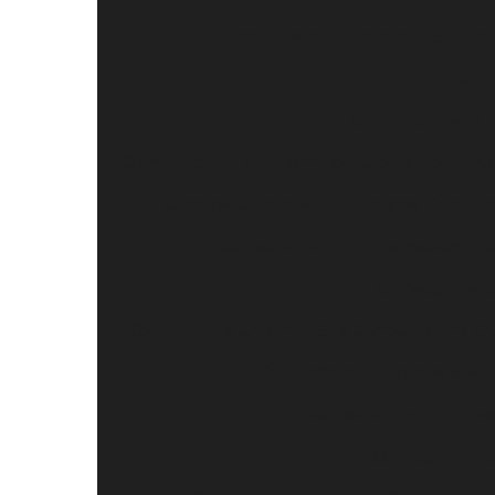
Camisetas de Uniforme: O Guia Com
Como 
Como Escolher o Me
Como Escolher o Uniforme de Copeira Hospitala
Como os Uniformes Hospitalares Garantem
Confecção de Uniforme Escolar: Dic
Confecção de U
Confecção de Uniforme: Guia Completo para Cri
Confecção de Uniformes Hospi
Confecção de Uniforme
Confecção de Un