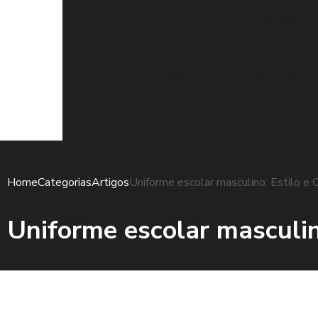
Uniformes Escolares: Guia Completo
Uniformes Hospitalar: Guia Completo 
Uniformes Hospitalares são Essenciai
Uniformes laboratoriais: O guia essencial pa
Vantagen
Home
Categorias
Artigos
Uniforme escolar masculino: Estilo e 
Uniforme escolar masculin