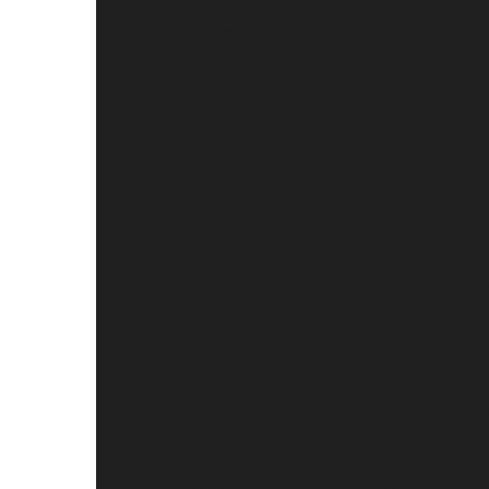
Camisetas de Uniforme: O Guia Com
Como 
Como Escolher o Me
Como Escolher o Uniforme de Copeira Hospitala
Como os Uniformes Hospitalares Garantem
Confecção de Uniforme Escolar: Dic
Confecção de U
Confecção de Uniforme: Guia Completo para Cri
Confecção de Uniformes Hospi
Confecção de Uniforme
Confecção de Un