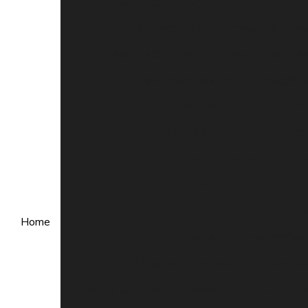
Confecção de Uniformes: Como escolhe
Confecção de Uniformes: O Guia Es
Descubra Como os Uniformes Profissiona
Dicas Imperdíveis para a Confecção 
Dicas para Escolher Uniforme
Fábrica de Uniformes: Guia C
Fábrica de Uniforme Escolar d
Fábrica de Uniformes 
Fábrica de Uniformes para Empre
Home
Fábrica de Uniformes Profiss
Fábrica de Uniformes: O Guia Complet
Fortaleça Sua Imagem Profissional com Uniform