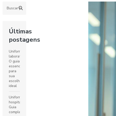
Últimas
postagens
Uniformes
laboratoriais:
O guia
essencial
para
sua
escolha
ideal
Uniformes
hospitalares:
Guia
completo