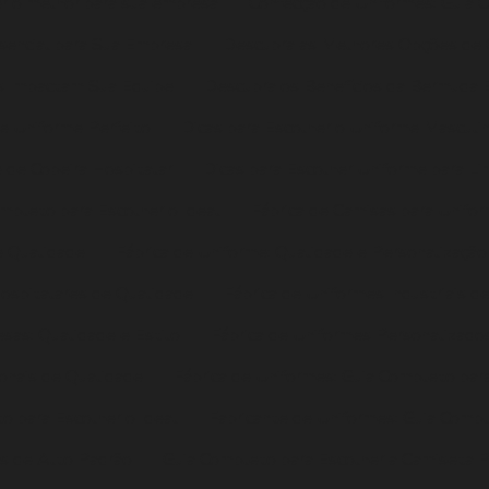
r o melhor para sua empresa
Confecção de Uniformes: Guia 
sencial para Sua Empresa
Descubra as Melhores Opções de 
is Impactam Sua Equipe
Descubra os Benefícios da Bermuda E
de Uniforme Perfeito
Dicas para Escolher o Uniforme Masculi
 de Copeira Hospitalar
Dicas para Escolher Uniforme para L
ompleto para Escolher o Ideal
Fábrica de Camisas para Unifo
e Qualidade
Fábrica de Uniforme: Qualidade e Personalizaçã
Hospitalares de Qualidade
Fábrica de Uniformes Industriais d
sas: Qualidade e Estilo
Fábrica de Uniformes Personalizados
ionais de Qualidade
Fábrica de Uniformes: Guia Completo para
o para Escolher o Ideal
Fabricante de Uniformes: Guia Compl
es de Alto Padrão
Guia Completo para Escolher a Camiseta P