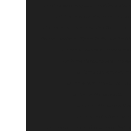
Uniforme Escolar: Qual a Importância e Van
Uniforme Hospitalar Feminino: Estilo
Uniforme Hospitalar Masculino: Conforto e 
Uniforme Hospitalar Pijama: Conforto e Pratic
Uniforme Hospitalar: Importância
Uniforme Masculino para Empresa
Uniforme para empresa mas
Uniforme para limpeza hospitala
Uniforme Profissional Cozinh
Uniforme Profissional Masc
Uniforme Profissional para 
Uniformes de Laboratório: A Importância e