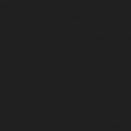
tagens para Alunos e Instituições
Uniforme feminino para emp
 e Conforto
Uniforme hospitalar masculino: conforto e estilo p
Profissionalismo para os Cuidados de Saúde
Uniforme Hospita
idade
Uniforme Hospitalar: A Importância da Vestimenta Ade
 e Cuidados Essenciais
Uniforme Masculino para Empresa: Esti
s: Estilo e Profissionalismo
Uniforme para Empresa de Limpe
culino: Estilo e Conforto
Uniforme para Empresa: Vantagens
r: dicas essenciais
Uniforme personalizado para empresa qu
a: Estilo e Funcionalidade
Uniforme Profissional Hospitalar: 
ulino: Estilo e Conforto
Uniforme Profissional para Copeira:
Cozinha: Estilo e Conforto
Uniforme Profissional Social: Eleg
 Benefícios Essenciais
Uniformes Escolares: Dicas Essenciai