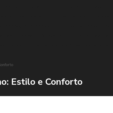
 para Escolher o Ideal
Uniformes Escolares: O Guia Complet
para Escolha e Cuidados
Uniformes Hospitalar: O Que Você P
s para a Segurança na Saúde
Uniformes hospitalares: Guia co
ra sua escolha ideal
Vantagens do Uniforme Hospitalar Mascul
s do Uso de Uniforme Hospitalar para Profissionais de Saúde
Conforto
o: Estilo e Conforto