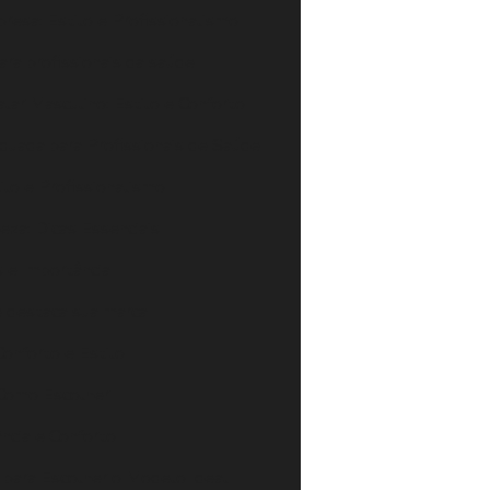
resa: Estilo e Profissionalismo
ara profissionais da saúde
lar Masculino: Estilo e Conforto
quada para Profissionais de Saúde
lo e Profissionalismo
za: Dicas Essenciais
 e Importância
e destaca sua marca
Conforto e Estilo
 Como Escolher
ância e Conforto
s para Escolher o Modelo Ideal