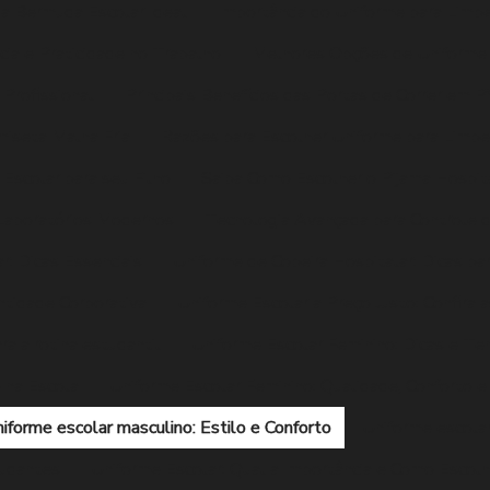
r a Bermuda Escolar Ideal
Importância do Uniforme para Limp
ia e Praticidade no Trabalho
Melhores Opções de Uniforme P
Profissional
Principais Benefícios das Portas de Correr em 
iseta Malha Fria
Razões para Escolher Uniforme para Limpe
Escolar para seu Filho
Saiba Como Escolher o Pijama Hospita
 Laboratórios Modernos
Tecnologia Avançada para Controle d
r: Dicas Essenciais
Uniforme de Copeira Hospitalar: Dicas par
ntidade Corporativa
Uniforme Escolar a Preço Justo: Confira
ra a rotina estudantil
Uniforme Escolar Feminino: Dicas e Te
o na Escola
Uniforme Escolar Feminino: Qualidade, Conforto e
iforme escolar masculino: Estilo e Conforto
Uniforme escolar
tudantes
Uniforme Escolar: Qual a Importância e Como Escolh