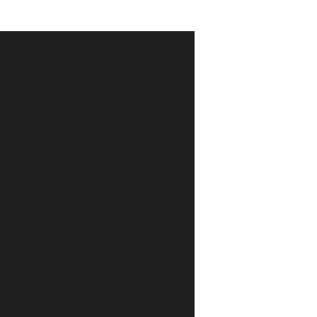
alismo
mes Hospitalares na Saúde
os do Uniforme Profissional Limpeza
pleto para Escolher a Ideal
ra Todos
to para Escolher a Ideal
onforto e Estilo
rsonalizada: Seu Uniforme Ideal
al para Uniformes
ra escolha perfeita