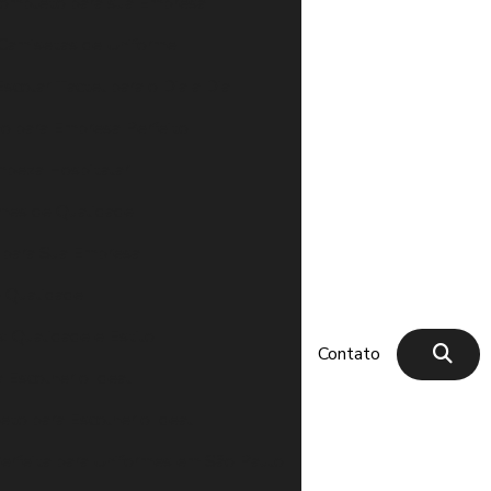
Completo para sua Empresa
Camisetas de Uniforme
scolar Tactel para o Dia a Dia
no para Empresa Perfeito
impeza Hospitalar
rmes de Qualidade
o para Sua Empresa
e Qualidade
: Qualidade e Estilo
Contato
 Escolher o Ideal
eto para Escolher o Ideal
erfeita para Uniformes em São Paulo