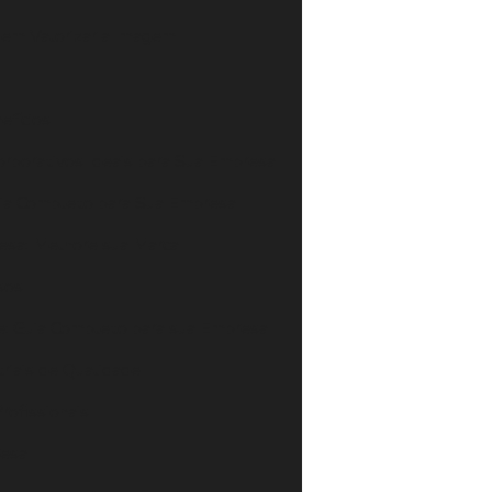
em Valorizar a Imagem
efícios
rporativos Ideais para Sua Empresa
uia Completo para Sua Empresa
esa: Melhore sua Marca
sos
e: Guia Completo para sua Empresa
riais de Qualidade
rofissionais
resa