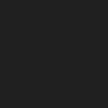
pleto para Escolher a Ideal
Como Camisas de Uniforme Pod
Escolher a Fábrica de Uniformes Ideal para Sua Empresa
lhor Uniforme para Limpeza Hospitalar: Dicas Essenciais e Ben
r Ideal: Dicas e Recomendações
Como Escolher Uniformes Co
 Segurança e Saúde Profissional
Confecção de uniformes: G
as Para Escolher o Melhor
Confecção de Uniforme para Empr
niforme: Como ter o uniforme ideal para o seu negócio em 5 pas
ar a Identidade Visual da sua Empresa
Confecção de Uniform
talares: Qualidade e Conforto
Confecção de Uniformes Indust
s Personalizados
Confecção de Uniformes Personalizados e P
iformes Profissionais: A Importância e Benefícios para sua Emp