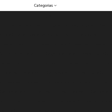
Categorias
Artigos
uniforme hospitalar masculino: garantindo segurança e profission
l para Copeira: Dicas e Benefícios
A Importância dos Unifor
Benefícios do Uniforme Escolar para Professores
Benefíci
o Ambiente de Trabalho
Calça para Trabalho Pesado: Guia Com
e: Estilo e Conforto
Camisa Uniforme: Estilo e Conforto pa
 para Escolher a Ideal
Camisas de Uniformes: O Guia Comple
empresa: escolha ideal
Camiseta Malha Fria para Uniforme: C
Camiseta para uniforme masculino: escolha ideal
Camiseta Pe
a Uniforme: Conforto e Estilo
Camiseta Polo Malha Fria: Ide
Estilo e Conforto
Camisetas de uniforme: O guia completo pa