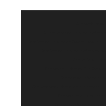
A importância do 
A Importância do Uniforme Profissiona
Benefícios do Uniforme de Copeira Hospitalar
Benefícios do Uniforme Profissional n
Camisa Polo Uniform
Camisas de Uniformes: Guia Completo
Camiseta de uniforme para 
Camiseta para uniforme feminino perfeita
Camiseta Polo Malha Fria par
Camiseta Uniforme Masculino: 