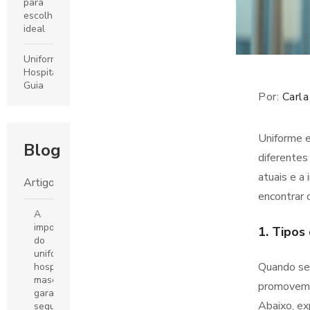
para
escolha
ideal
Uniformes
Hospitalar:
Guia
Por:
Carla
Completo
para
Escolha
Uniforme e
e
Blog
Cuidados
diferentes
atuais e a
Uniformes
Artigos
Escolares:
encontrar 
O
A
Guia
importância
1. Tipos
Completo
do
para
uniforme
Escolher
Quando se
hospitalar
o Ideal
masculino:
promovem a
garantindo
Fábrica
Abaixo, ex
segurança