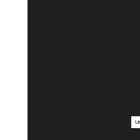
Guia Crucial para Escolhe
Jaleco com Bordado: Combine Elegânc
Melhores Uniformes de Cozinha 
Razões para Escolher Cam
Razões para Investir em Uniforme 
Saiba Mais Sobre Uniformes para
Uniforme de Copeira Hospitala
Uniforme Empresa: Estilo e Ide
Uniforme Escolar Feminino: Conforto e estilo pa
Uniforme Escolar Feminino: Estilo e Confort
Uniforme Escolar Infantil: Guia Completo
Un
Uniforme Escolar: Estilo e Conforto para Es