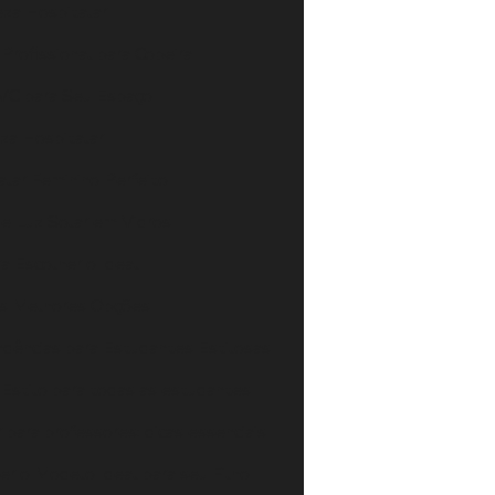
eza Hospitalar
rofissional para Copeira
PVC para Seu Espaço
za Hospitalar
lar Feminino Perfeito
e Luz Solar em Vidros
a Escolher o Ideal
 as Melhores Opções
ndências para Estudantes Estilosas
 Estilo para todas as estudantes
 para professores: dicas essenciais
er o Modelo Ideal para seu Filho