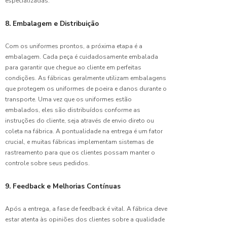
especializadas.
Uniforme:
Guia
8. Embalagem e Distribuição
Completo
para sua
Empresa
Com os uniformes prontos, a próxima etapa é a
embalagem. Cada peça é cuidadosamente embalada
Confecção
para garantir que chegue ao cliente em perfeitas
de
condições. As fábricas geralmente utilizam embalagens
Uniformes
que protegem os uniformes de poeira e danos durante o
Hospitalares:
transporte. Uma vez que os uniformes estão
Qualidade
embalados, eles são distribuídos conforme as
e
instruções do cliente, seja através de envio direto ou
Conforto
coleta na fábrica. A pontualidade na entrega é um fator
crucial, e muitas fábricas implementam sistemas de
Confecção
rastreamento para que os clientes possam manter o
de
controle sobre seus pedidos.
Uniformes
Industriais
de
9. Feedback e Melhorias Contínuas
Qualidade
Após a entrega, a fase de feedback é vital. A fábrica deve
Confecção
estar atenta às opiniões dos clientes sobre a qualidade
de