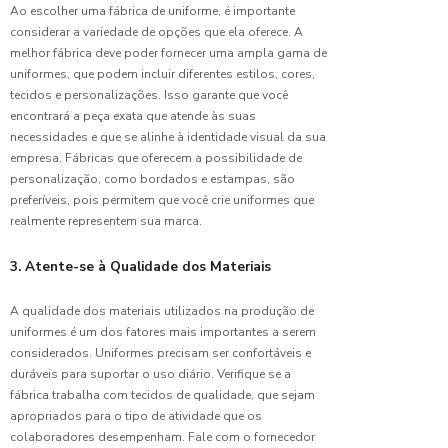
Ao escolher uma fábrica de uniforme, é importante
Escolar
considerar a variedade de opções que ela oferece. A
Tactel
para o
melhor fábrica deve poder fornecer uma ampla gama de
Dia a Dia
uniformes, que podem incluir diferentes estilos, cores,
tecidos e personalizações. Isso garante que você
Dicas
encontrará a peça exata que atende às suas
Imperdíveis
necessidades e que se alinhe à identidade visual da sua
para a
empresa. Fábricas que oferecem a possibilidade de
Confecção
personalização, como bordados e estampas, são
de
preferíveis, pois permitem que você crie uniformes que
Uniforme
realmente representem sua marca.
Perfeito
3. Atente-se à Qualidade dos Materiais
Dicas
para
Escolher
A qualidade dos materiais utilizados na produção de
o
uniformes é um dos fatores mais importantes a serem
Uniforme
considerados. Uniformes precisam ser confortáveis e
Masculino
duráveis para suportar o uso diário. Verifique se a
para
fábrica trabalha com tecidos de qualidade, que sejam
Empresa
apropriados para o tipo de atividade que os
Perfeito
colaboradores desempenham. Fale com o fornecedor