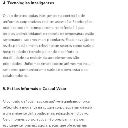
4. Tecnologias Inteligentes
Solar em
Vidros
O uso de tecnologias inteligentes na confecção de
uniformes corporativos está em ascensão. Fabricações
Uniforme
que incorporam recursos como resistência à água,
de
Copeira
tecidos antimicrobianos e controle de temperatura estão
Hospitalar:
se tornando cada vez mais populares. Essa inovação se
Dicas
revela particularmente relevante em setores como saúde,
Essenciais
hospitalidade e tecnologia, onde o conforto, a
durabilidade e a resistência aos elementos são
Uniforme
prioridades. Uniformes smart podem até mesmo incluir
de
sensores que monitoram a saúde e o bem-estar dos
Copeira
colaboradores.
Hospitalar:
Dicas
5. Estilos Informais e Casual Wear
para
Escolher
o Ideal
O conceito de "business casual" vem ganhando força,
refletindo a mudança na cultura corporativa em direção
Uniforme
a um ambiente de trabalho mais relaxado e inclusivo.
Empresa:
Os uniformes corporativos não precisam mais ser
Estilo e
estritamente formais; agora, peças que oferecem um