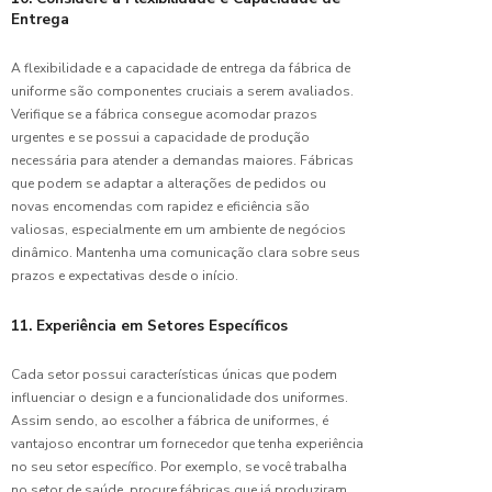
para
Entrega
Escolher
o Ideal
A flexibilidade e a capacidade de entrega da fábrica de
uniforme são componentes cruciais a serem avaliados.
Fábrica
Verifique se a fábrica consegue acomodar prazos
de
Uniformes:
urgentes e se possui a capacidade de produção
O Guia
necessária para atender a demandas maiores. Fábricas
Completo
que podem se adaptar a alterações de pedidos ou
para
novas encomendas com rapidez e eficiência são
Escolher
valiosas, especialmente em um ambiente de negócios
o Ideal
dinâmico. Mantenha uma comunicação clara sobre seus
prazos e expectativas desde o início.
Fabricante
de
11. Experiência em Setores Específicos
Uniformes:
Guia
Completo
Cada setor possui características únicas que podem
para
influenciar o design e a funcionalidade dos uniformes.
Escolher
Assim sendo, ao escolher a fábrica de uniformes, é
o Ideal
vantajoso encontrar um fornecedor que tenha experiência
no seu setor específico. Por exemplo, se você trabalha
Fortaleça
no setor de saúde, procure fábricas que já produziram