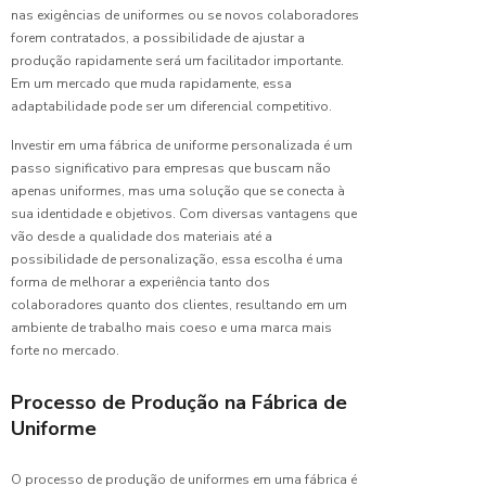
para
nas exigências de uniformes ou se novos colaboradores
Uniformes
forem contratados, a possibilidade de ajustar a
produção rapidamente será um facilitador importante.
Camiseta
Em um mercado que muda rapidamente, essa
Uniforme
adaptabilidade pode ser um diferencial competitivo.
Masculino:
Estilo e
Investir em uma fábrica de uniforme personalizada é um
Conforto
passo significativo para empresas que buscam não
apenas uniformes, mas uma solução que se conecta à
Camisetas
sua identidade e objetivos. Com diversas vantagens que
de
vão desde a qualidade dos materiais até a
uniforme:
possibilidade de personalização, essa escolha é uma
O guia
forma de melhorar a experiência tanto dos
completo
colaboradores quanto dos clientes, resultando em um
para
ambiente de trabalho mais coeso e uma marca mais
escolha
perfeita
forte no mercado.
Camisetas
Processo de Produção na Fábrica de
de
Uniforme
Uniforme:
O Guia
Completo
O processo de produção de uniformes em uma fábrica é