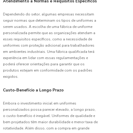
Atendimento a Normas e Requisitos Específicos
Trabalho
Trabalho
Dependendo do setor, algumas empresas necessitam
Calça
Uniforme
seguir normas que determinam os tipos de uniformes a
para
serem usados. A escolha de uma fábrica de uniforme
Trabalho
Uniformes Pro
personalizada permite que as organizações atendam a
Pesado:
esses requisitos específicos, como a necessidade de
Guia
Uniformes esc
uniformes com proteção adicional para trabalhadores
Completo
para
em ambientes industriais. Uma fábrica qualificada terá
Uniformes hos
Escolher
experiência em lidar com essas regulamentações e
a Ideal
Uniformes hos
poderá oferecer orientações para garantir que os
produtos estejam em conformidade com os padrões
Uniformes lab
Camisa
exigidos.
Polo
Uniformes pa
Uniforme:
Custo-Benefício a Longo Prazo
Estilo e
Uniformes pro
Conforto
Embora o investimento inicial em uniformes
Uniformes pro
personalizados possa parecer elevado, a longo prazo,
Camisa
o custo-benefício é inegável. Uniformes de qualidade e
Venda de unif
Uniforme:
bem projetados têm maior durabilidade e menor taxa de
Estilo e
rotatividade. Além disso, com a compra em grande
Conforto