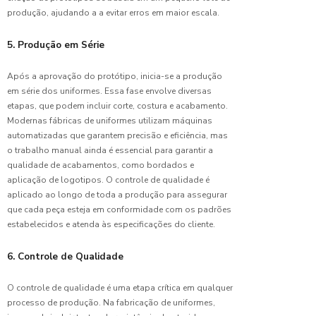
produção, ajudando a a evitar erros em maior escala.
Confecção
de
5. Produção em Série
Uniforme
Escolar:
Dicas
Após a aprovação do protótipo, inicia-se a produção
Para
em série dos uniformes. Essa fase envolve diversas
Escolher
etapas, que podem incluir corte, costura e acabamento.
o Melhor
Modernas fábricas de uniformes utilizam máquinas
automatizadas que garantem precisão e eficiência, mas
Confecção
o trabalho manual ainda é essencial para garantir a
de
qualidade de acabamentos, como bordados e
Uniforme
aplicação de logotipos. O controle de qualidade é
para
aplicado ao longo de toda a produção para assegurar
Empresa:
que cada peça esteja em conformidade com os padrões
Melhore
estabelecidos e atenda às especificações do cliente.
sua
Marca
6. Controle de Qualidade
Confecção
de
O controle de qualidade é uma etapa crítica em qualquer
Uniforme:
processo de produção. Na fabricação de uniformes,
Como ter