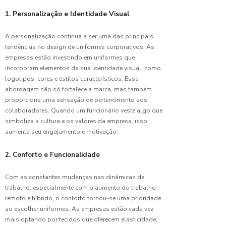
1. Personalização e Identidade Visual
Razões
para
Escolher
A personalização continua a ser uma das principais
Camiseta
tendências no design de uniformes corporativos. As
Malha
empresas estão investindo em uniformes que
Fria
incorporam elementos da sua identidade visual, como
logotipos, cores e estilos característicos. Essa
Razões
abordagem não só fortalece a marca, mas também
para
proporciona uma sensação de pertencimento aos
Escolher
colaboradores. Quando um funcionário veste algo que
Uniforme
simboliza a cultura e os valores da empresa, isso
para
Limpeza
aumenta seu engajamento e motivação.
Hospitalar
2. Conforto e Funcionalidade
Razões
para
Com as constantes mudanças nas dinâmicas de
Investir
trabalho, especialmente com o aumento do trabalho
em
remoto e híbrido, o conforto tornou-se uma prioridade
Uniforme
ao escolher uniformes. As empresas estão cada vez
Escolar
mais optando por tecidos que oferecem elasticidade,
para seu