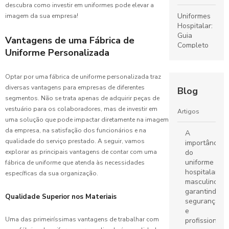
descubra como investir em uniformes pode elevar a
Uniformes
imagem da sua empresa!
Hospitalar:
Guia
Vantagens de uma Fábrica de
Completo
Uniforme Personalizada
para
Escolha e
Cuidados
Optar por uma fábrica de uniforme personalizada traz
diversas vantagens para empresas de diferentes
Blog
Uniformes
segmentos. Não se trata apenas de adquirir peças de
Escolares:
vestuário para os colaboradores, mas de investir em
Artigos
O Guia
uma solução que pode impactar diretamente na imagem
Completo
da empresa, na satisfação dos funcionários e na
A
para
qualidade do serviço prestado. A seguir, vamos
importância
Escolher o
explorar as principais vantagens de contar com uma
do
Ideal
uniforme
fábrica de uniforme que atenda às necessidades
hospitalar
específicas da sua organização.
Fábrica de
masculino:
Uniformes:
garantindo
Qualidade Superior nos Materiais
Guia
segurança
Completo
e
para
Uma das primeiríssimas vantagens de trabalhar com
profissionali
Escolher o