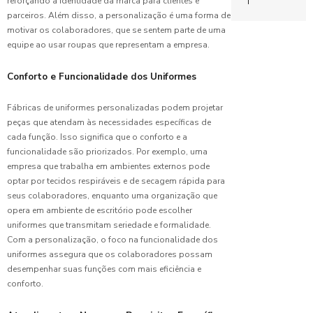
Completo
reforçando a identidade da marca para clientes e
Copeira
Camisetas de 
para
parceiros. Além disso, a personalização é uma forma de
Hospitalar
Escolher o
motivar os colaboradores, que se sentem parte de uma
Confecção de 
Ideal
equipe ao usar roupas que representam a empresa.
Benefícios
Confecção de 
do
Fábrica de
Conforto e Funcionalidade dos Uniformes
Uniforme
Controle de lu
Uniformes:
Escolar
Guia
para
Fábricas de uniformes personalizadas podem projetar
Escolar
Completo
Professores
peças que atendam às necessidades específicas de
para
Fábrica de un
cada função. Isso significa que o conforto e a
Escolher o
Benefícios
Ideal
funcionalidade são priorizados. Por exemplo, uma
Fabricante de
do
empresa que trabalha em ambientes externos pode
Uniforme
optar por tecidos respiráveis e de secagem rápida para
Confecção
Fábrica de un
Profissional
de
seus colaboradores, enquanto uma organização que
Limpeza
Uniformes:
Hospitalar
opera em ambiente de escritório pode escolher
Guia
uniformes que transmitam seriedade e formalidade.
Benefícios
Completo
Jaleco bordad
Com a personalização, o foco na funcionalidade dos
do
para sua
uniformes assegura que os colaboradores possam
Uniforme
Limpeza
Empresa
desempenhar suas funções com mais eficiência e
Profissional
conforto.
no
Pijama hospita
Ambiente
Porta de corr
de