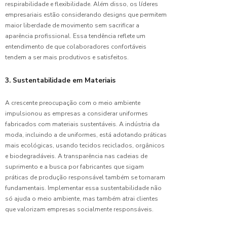
respirabilidade e flexibilidade. Além disso, os líderes
Filho
empresariais estão considerando designs que permitem
maior liberdade de movimento sem sacrificar a
Saiba
aparência profissional. Essa tendência reflete um
Como
Escolher
entendimento de que colaboradores confortáveis
o Pijama
tendem a ser mais produtivos e satisfeitos.
Hospitalar
Feminino
3. Sustentabilidade em Materiais
Perfeito
A crescente preocupação com o meio ambiente
Saiba
impulsionou as empresas a considerar uniformes
Mais
fabricados com materiais sustentáveis. A indústria da
Sobre
moda, incluindo a de uniformes, está adotando práticas
Uniformes
para
mais ecológicas, usando tecidos reciclados, orgânicos
Laboratórios
e biodegradáveis. A transparência nas cadeias de
Modernos
suprimento e a busca por fabricantes que sigam
práticas de produção responsável também se tornaram
Tecnologia
fundamentais. Implementar essa sustentabilidade não
Avançada
só ajuda o meio ambiente, mas também atrai clientes
para
que valorizam empresas socialmente responsáveis.
Controle
de Luz