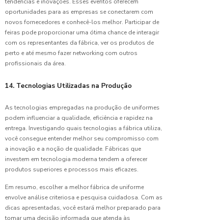
tendências e inovações. Esses eventos oferecem
Escolher
oportunidades para as empresas se conectarem com
a
novos fornecedores e conhecê-los melhor. Participar de
Bermuda
feiras pode proporcionar uma ótima chance de interagir
Escolar
com os representantes da fábrica, ver os produtos de
Ideal
perto e até mesmo fazer networking com outros
profissionais da área.
Importância
do
Uniforme
14. Tecnologias Utilizadas na Produção
para
Limpeza
As tecnologias empregadas na produção de uniformes
Hospitalar
podem influenciar a qualidade, eficiência e rapidez na
entrega. Investigando quais tecnologias a fábrica utiliza,
Jaleco
você consegue entender melhor seu compromisso com
com
a inovação e a noção de qualidade. Fábricas que
Bordado:
investem em tecnologia moderna tendem a oferecer
Combine
produtos superiores e processos mais eficazes.
Elegância
e
Em resumo, escolher a melhor fábrica de uniforme
Praticidade
envolve análise criteriosa e pesquisa cuidadosa. Com as
no
dicas apresentadas, você estará melhor preparado para
Trabalho
tomar uma decisão informada que atenda às