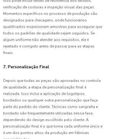
isso pode incluir testes de resistência dos tecidos,
o
verificação de costuras e inspeção visual das peças.
uniforme
Momentos específicos no processo de produção são
ideal
designados para checagens, onde funcionários
para o
seu
qualificados inspecionam amostras para assegurar que
negócio
todos os padrões de qualidade sejam seguidos. Se
em 5
algum uniforme não atender aos requisitos, ele é
passos
rejeitado e corrigido antes de passar para as etapas
finais.
Confecção
de
7. Personalização Final
Uniforme:
Guia
Depois que todas as peças são aprovadas no controle
Completo
de qualidade, a etapa de personalização final é
para
Criar a
realizada. Isso inclui a aplicação de logotipos,
Identidade
bordados ou qualquer outra personalização que faça
Visual da
parte do pedido do cliente. Técnicas como serigrafia e
sua
bordado são frequentemente utilizadas nessa fase,
Empresa
dependendo do design escolhido pelo cliente. A
personalização final é o que torna cada uniforme único e
Confecção
é um dos pontos altos da produção em fábricas
de