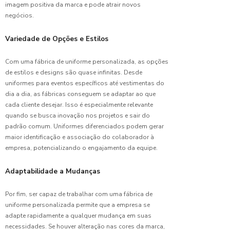
imagem positiva da marca e pode atrair novos
escolha
negócios.
ideal
Variedade de Opções e Estilos
Camiseta
Personalizad
Seu
Com uma fábrica de uniforme personalizada, as opções
Uniforme
de estilos e designs são quase infinitas. Desde
Ideal
uniformes para eventos específicos até vestimentas do
dia a dia, as fábricas conseguem se adaptar ao que
Camiseta
cada cliente desejar. Isso é especialmente relevante
Polo
quando se busca inovação nos projetos e sair do
Malha
padrão comum. Uniformes diferenciados podem gerar
Fria para
maior identificação e associação do colaborador à
Uniforme:
empresa, potencializando o engajamento da equipe.
Conforto
e Estilo
Adaptabilidade a Mudanças
Camiseta
Polo
Por fim, ser capaz de trabalhar com uma fábrica de
Malha
uniforme personalizada permite que a empresa se
Fria:
adapte rapidamente a qualquer mudança em suas
Ideal
necessidades. Se houver alteração nas cores da marca,