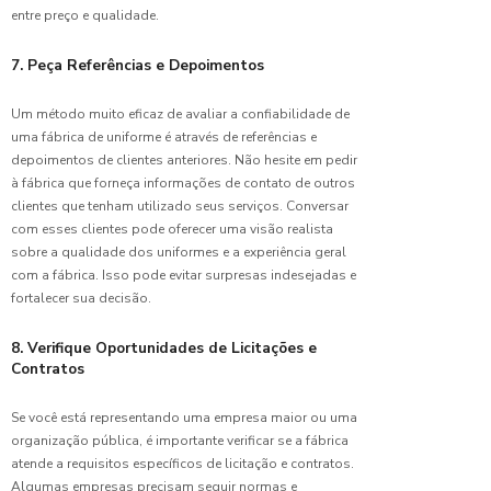
Personalizaç
entre preço e qualidade.
para Sua
Empresa
7. Peça Referências e Depoimentos
Fábrica
Um método muito eficaz de avaliar a confiabilidade de
de
uma fábrica de uniforme é através de referências e
Uniformes
depoimentos de clientes anteriores. Não hesite em pedir
Hospitalares
à fábrica que forneça informações de contato de outros
de
Qualidade
clientes que tenham utilizado seus serviços. Conversar
com esses clientes pode oferecer uma visão realista
sobre a qualidade dos uniformes e a experiência geral
Fábrica
de
com a fábrica. Isso pode evitar surpresas indesejadas e
Uniformes
fortalecer sua decisão.
Industriais
de
8. Verifique Oportunidades de Licitações e
Qualidade
Contratos
Fábrica
Se você está representando uma empresa maior ou uma
de
organização pública, é importante verificar se a fábrica
Uniformes
atende a requisitos específicos de licitação e contratos.
para
Algumas empresas precisam seguir normas e
Empresas: