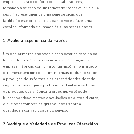
empresa e para o conforto dos colaboradores,
tornando a seleção de um fornecedor confiável crucial. A
Descubra
seguir, apresentaremos uma série de dicas que
as
facilitarão este processo, ajudando você a fazer uma
Melhores
Opções
escolha informada e alinhada às suas necessidades.
de
Camisetas
1. Avalie a Experiência da Fábrica
de
Uniforme
Um dos primeiros aspectos a considerar na escolha da
fábrica de uniforme é a experiência e a reputação da
Descubra
empresa. Fábricas com uma longa história no mercado
Como os
geralmente têm um conhecimento mais profundo sobre
Uniformes
a produção de uniformes e as especificidades de cada
Profissionais
Impactam
segmento. Investigue o portfólio de clientes e os tipos
Sua
de produtos que a fábrica já produziu. Você pode
Equipe
buscar por depoimentos e avaliações de outros clientes,
o que pode fornecer insights valiosos sobre a
Descubra
qualidade e confiabilidade do serviço.
os
Benefícios
2. Verifique a Variedade de Produtos Oferecidos
da
Bermuda