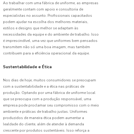
Ao trabalhar com uma fábrica de uniforme, as empresas
uniforme
para
geralmente contam com apoio e consultoria de
empresa:
especialistas no assunto. Profissionais capacitados
escolha
podem ajudar na escolha dos melhores materiais,
ideal
estilos e designs que melhor se adaptam às
necessidades da equipe e do ambiente de trabalho. Isso
Camiseta
é imprescindível, uma vez que uniformes bem pensados
Malha
transmitem não só uma boa imagem, mas também
Fria para
contribuem para a eficiência operacional da equipe.
Uniforme:
Conforto
Sustentabilidade e Ética
e Estilo
Nos dias de hoje, muitos consumidores se preocupam
Camiseta
para
com a sustentabilidade e a ética nas práticas de
uniforme
produção. Optando por uma fábrica de uniforme local
feminino
que se preocupa com a produção responsável, uma
perfeita
empresa pode proclamar seu compromisso com o meio
ambiente e práticas de trabalho justas. Uniformes
Camiseta
produzidos de maneira ética podem aumentar a
para
lealdade do cliente, além de atender à demanda
uniforme
crescente por produtos sustentáveis. Isso reforça a
masculino: