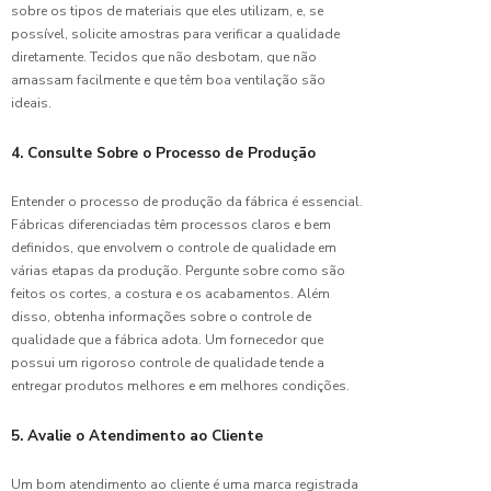
sobre os tipos de materiais que eles utilizam, e, se
Dicas
possível, solicite amostras para verificar a qualidade
para
diretamente. Tecidos que não desbotam, que não
Escolher
amassam facilmente e que têm boa ventilação são
Uniforme
ideais.
de
Copeira
Hospitalar
4. Consulte Sobre o Processo de Produção
Dicas
Entender o processo de produção da fábrica é essencial.
para
Fábricas diferenciadas têm processos claros e bem
Escolher
definidos, que envolvem o controle de qualidade em
Uniforme
várias etapas da produção. Pergunte sobre como são
para
feitos os cortes, a costura e os acabamentos. Além
Limpeza
disso, obtenha informações sobre o controle de
Hospitalar
qualidade que a fábrica adota. Um fornecedor que
possui um rigoroso controle de qualidade tende a
Fábrica
entregar produtos melhores e em melhores condições.
de
Uniformes:
Guia
5. Avalie o Atendimento ao Cliente
Completo
para
Um bom atendimento ao cliente é uma marca registrada