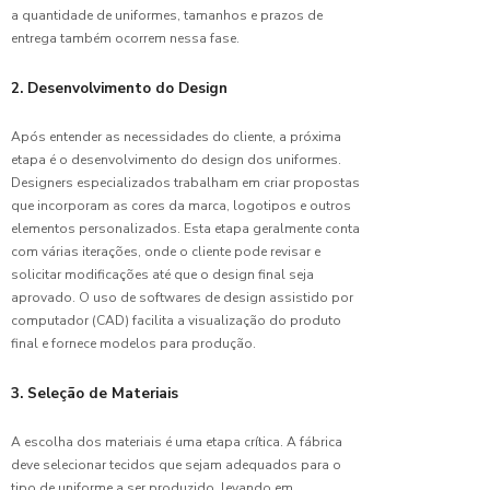
Como
a quantidade de uniformes, tamanhos e prazos de
Escolher
entrega também ocorrem nessa fase.
o Melhor
Uniforme
para
2. Desenvolvimento do Design
Limpeza
Hospitalar:
Após entender as necessidades do cliente, a próxima
Dicas
etapa é o desenvolvimento do design dos uniformes.
Essenciais
Designers especializados trabalham em criar propostas
e
que incorporam as cores da marca, logotipos e outros
Benefícios
elementos personalizados. Esta etapa geralmente conta
com várias iterações, onde o cliente pode revisar e
Como
solicitar modificações até que o design final seja
Escolher
aprovado. O uso de softwares de design assistido por
o
Uniforme
computador (CAD) facilita a visualização do produto
de
final e fornece modelos para produção.
Copeira
Hospitalar
3. Seleção de Materiais
Ideal:
Dicas e
A escolha dos materiais é uma etapa crítica. A fábrica
Recomendaç
deve selecionar tecidos que sejam adequados para o
tipo de uniforme a ser produzido, levando em