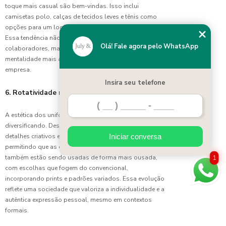
Identidade
toque mais casual são bem-vindas. Isso inclui
Corporativa
camisetas polo, calças de tecidos leves e tênis como
opções para um look mais moderno e descontraído.
Uniforme
Essa tendência não apenas melhora a aparência dos
Escolar a
Olá! Fale agora pelo WhatsApp
colaboradores, mas também representa uma
Preço
mentalidade mais aberta e inovadora dentro da
Justo:
empresa.
Confira
as
Insira seu telefone
Melhores
6. Rotatividade na Estética do Design
Opções
A estética dos uniformes corporativos está se
Uniforme
diversificando. Designs arrojados, cortes assimétricos e
Escolar
detalhes criativos estão se tornando mais comuns,
Iniciar conversa
Feminino:
permitindo que as empresas se destaquem. As cores
Conforto
também estão sendo usadas de forma mais ousada,
1
e estilo
com escolhas que fogem do convencional,
para a
incorporando prints e padrões variados. Essa evolução
rotina
reflete uma sociedade que valoriza a individualidade e a
estudantil
autêntica expressão pessoal, mesmo em contextos
formais.
Uniforme
Escolar