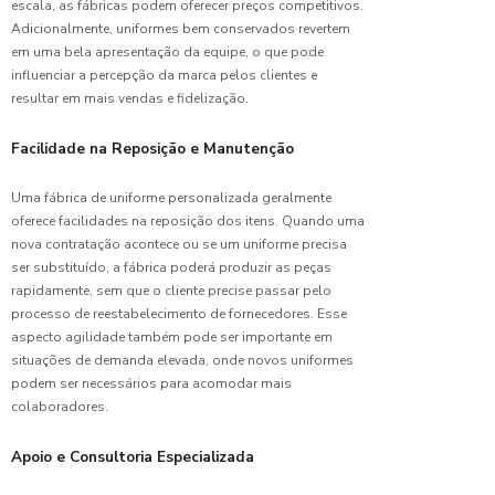
para
escala, as fábricas podem oferecer preços competitivos.
Todos
Adicionalmente, uniformes bem conservados revertem
em uma bela apresentação da equipe, o que pode
Camisas
influenciar a percepção da marca pelos clientes e
de
resultar em mais vendas e fidelização.
Uniformes:
Guia
Facilidade na Reposição e Manutenção
Completo
para
Uma fábrica de uniforme personalizada geralmente
Escolher
a Ideal
oferece facilidades na reposição dos itens. Quando uma
nova contratação acontece ou se um uniforme precisa
ser substituído, a fábrica poderá produzir as peças
Camisas
de
rapidamente, sem que o cliente precise passar pelo
Uniformes:
processo de reestabelecimento de fornecedores. Esse
O Guia
aspecto agilidade também pode ser importante em
Completo
situações de demanda elevada, onde novos uniformes
para
podem ser necessários para acomodar mais
Escolher
colaboradores.
a Ideal
Apoio e Consultoria Especializada
Camiseta
de