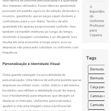
uma fábrica de uniforme personalizada é a qualidade
Ideal
dos materiais utilizados. Essas fábricas geralmente
A
possuem um padrão rigoroso de seleção de tecidos e
Importância
Confecção
do
insumos, garantindo que as peças sejam duráveis e
de
Uniforme
confortáveis para o uso diário. Tecidos de alta
uniformes:
Profissional
qualidade não apenas proporcionam conforto, mas
Guia
para
também se mantêm melhores ao longo do tempo,
Completo
Copeira:
resistindo a lavagens constantes e ao desgaste. Isso
para Sua
Dicas e
resulta em uma economia a longo prazo, pois as
Empresa
Benefícios
empresas não precisarão substituir os uniformes com
frequência.
Camisetas
A
Tags
de
Importância
uniforme: O
Personalização e Identidade Visual
dos
guia
Uniformes
Bermuda esco
completo
Hospitalares
Outra grande vantagem é a possibilidade de
para
Bermuda escol
na
personalização. Uma fábrica de uniforme permite que as
escolha
Saúde
empresas escolham cores, cortes, estilos e até mesmo
perfeita
Calça para tr
bordados que reflitam a identidade visual da marca.
Benefícios
Isso é fundamental para empresas que desejam se
Camisas de u
Uniformes
do
destacar no mercado. Uniformes personalizados
Escolares:
Uniforme
Camiseta para
ajudam a criar uma imagem coesa e profissional,
Guia
de