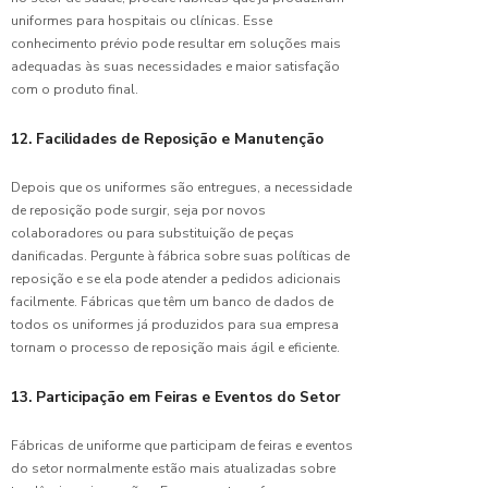
Sua
uniformes para hospitais ou clínicas. Esse
Imagem
conhecimento prévio pode resultar em soluções mais
Profissional
adequadas às suas necessidades e maior satisfação
com
com o produto final.
Uniformes
de Alto
Padrão
12. Facilidades de Reposição e Manutenção
Guia
Depois que os uniformes são entregues, a necessidade
Completo
de reposição pode surgir, seja por novos
para
colaboradores ou para substituição de peças
Escolher
danificadas. Pergunte à fábrica sobre suas políticas de
a
reposição e se ela pode atender a pedidos adicionais
Camiseta
facilmente. Fábricas que têm um banco de dados de
Perfeita
todos os uniformes já produzidos para sua empresa
para
tornam o processo de reposição mais ágil e eficiente.
Uniformes
em São
Paulo
13. Participação em Feiras e Eventos do Setor
Guia
Fábricas de uniforme que participam de feiras e eventos
Crucial
do setor normalmente estão mais atualizadas sobre
para