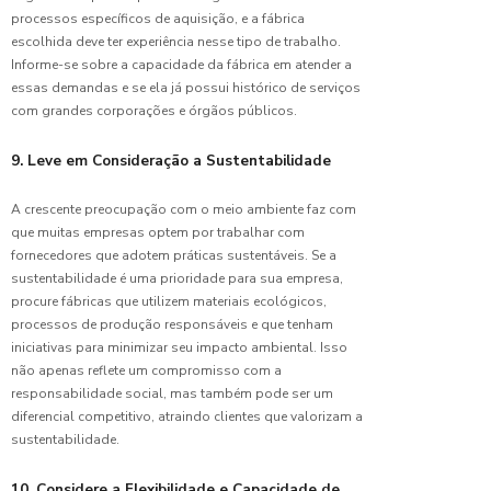
Qualidade
processos específicos de aquisição, e a fábrica
e Estilo
escolhida deve ter experiência nesse tipo de trabalho.
Informe-se sobre a capacidade da fábrica em atender a
Fábrica
essas demandas e se ela já possui histórico de serviços
de
com grandes corporações e órgãos públicos.
Uniformes
Personalizad
9. Leve em Consideração a Sustentabilidade
Qualidade
e Estilo
A crescente preocupação com o meio ambiente faz com
que muitas empresas optem por trabalhar com
Fábrica
fornecedores que adotem práticas sustentáveis. Se a
de
sustentabilidade é uma prioridade para sua empresa,
Uniformes
procure fábricas que utilizem materiais ecológicos,
Profissionais
de
processos de produção responsáveis e que tenham
Qualidade
iniciativas para minimizar seu impacto ambiental. Isso
não apenas reflete um compromisso com a
Fábrica
responsabilidade social, mas também pode ser um
de
diferencial competitivo, atraindo clientes que valorizam a
Uniformes:
sustentabilidade.
Guia
Completo
10. Considere a Flexibilidade e Capacidade de