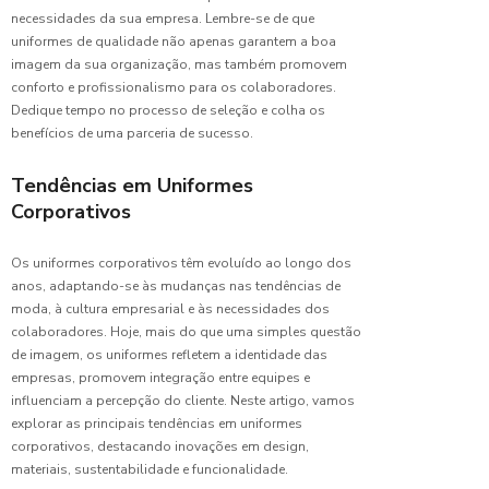
necessidades da sua empresa. Lembre-se de que
Melhores
uniformes de qualidade não apenas garantem a boa
Opções
de
imagem da sua organização, mas também promovem
Uniforme
conforto e profissionalismo para os colaboradores.
Profissional
Dedique tempo no processo de seleção e colha os
para
benefícios de uma parceria de sucesso.
Copeira
Tendências em Uniformes
Melhores
Corporativos
Uniformes
de
Cozinha
Os uniformes corporativos têm evoluído ao longo dos
Profissional
anos, adaptando-se às mudanças nas tendências de
moda, à cultura empresarial e às necessidades dos
Principais
colaboradores. Hoje, mais do que uma simples questão
Benefícios
de imagem, os uniformes refletem a identidade das
das
empresas, promovem integração entre equipes e
Portas
influenciam a percepção do cliente. Neste artigo, vamos
de Correr
explorar as principais tendências em uniformes
em PVC
corporativos, destacando inovações em design,
para Seu
materiais, sustentabilidade e funcionalidade.
Espaço