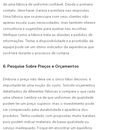
Escolher
de uma fábrica de uniforme confiável. Desde o primeiro
o Ideal
contato, deve haver clareza e presteza nas respostas.
Uma fábrica que se preocupa com seus clientes não
Fábrica
apenas escuta suas necessidades, mas também oferece
de
consultoria e sugestões para auxiliar nas escolhas.
Camisas
Verifique como a fábrica trata as dúvidas e pedidos de
para
informações. Testar a disponibilidade e a prontidão da
Uniformes
de
equipe pode ser um ótimo indicador da experiência que
Qualidade
você terá durante o processo de compra.
Fábrica
6. Pesquise Sobre Preços e Orçamentos
de
Uniforme
Embora o preço não deva ser o único fator decisivo, é
Escolar
importante ter uma noção do custo. Solicite orçamentos
de
detalhados de diferentes fábricas e compare o que cada
Qualidade
uma oferece. Lembre-se de que uniformes de qualidade
podem ter um preço superior, mas o investimento pode
Fábrica
ser compensado pela durabilidade e aparência dos
de
produtos. Tenha cuidado com propostas muito baratas,
Uniforme:
Qualidade
pois podem indicar materiais de baixa qualidade ou
e
serviço inadequado. Foque em encontrar um equilíbrio