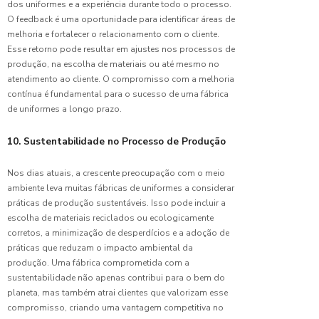
dos uniformes e a experiência durante todo o processo.
Uniformes
O feedback é uma oportunidade para identificar áreas de
Personalizad
melhoria e fortalecer o relacionamento com o cliente.
Esse retorno pode resultar em ajustes nos processos de
Confecção
produção, na escolha de materiais ou até mesmo no
de
atendimento ao cliente. O compromisso com a melhoria
Uniformes
contínua é fundamental para o sucesso de uma fábrica
Personalizad
de uniformes a longo prazo.
e
Profissionais
10. Sustentabilidade no Processo de Produção
Confecção
de
Nos dias atuais, a crescente preocupação com o meio
Uniformes
ambiente leva muitas fábricas de uniformes a considerar
Profissionais:
práticas de produção sustentáveis. Isso pode incluir a
A
escolha de materiais reciclados ou ecologicamente
Importância
corretos, a minimização de desperdícios e a adoção de
e
práticas que reduzam o impacto ambiental da
Benefícios
produção. Uma fábrica comprometida com a
para sua
sustentabilidade não apenas contribui para o bem do
Empresa
planeta, mas também atrai clientes que valorizam esse
compromisso, criando uma vantagem competitiva no
Confecção