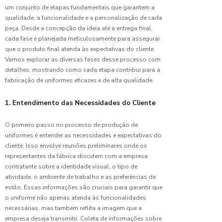
para
um conjunto de etapas fundamentais que garantem a
Escolher
qualidade, a funcionalidade e a personalização de cada
a Ideal
peça. Desde a concepção da ideia até a entrega final,
cada fase é planejada meticulosamente para assegurar
Como
que o produto final atenda às expectativas do cliente.
Camisas
Vamos explorar as diversas fases desse processo com
de
detalhes, mostrando como cada etapa contribui para a
Uniforme
fabricação de uniformes eficazes e de alta qualidade.
Podem
Valorizar
1. Entendimento das Necessidades do Cliente
a
Imagem
O primeiro passo no processo de produção de
Como
uniformes é entender as necessidades e expectativas do
Escolher
cliente. Isso envolve reuniões preliminares onde os
a Fábrica
representantes da fábrica discutem com a empresa
de
contratante sobre a identidade visual, o tipo de
Uniformes
atividade, o ambiente de trabalho e as preferências de
Ideal
estilo. Essas informações são cruciais para garantir que
para Sua
o uniforme não apenas atenda às funcionalidades
Empresa
necessárias, mas também reflita a imagem que a
empresa deseja transmitir. Coleta de informações sobre