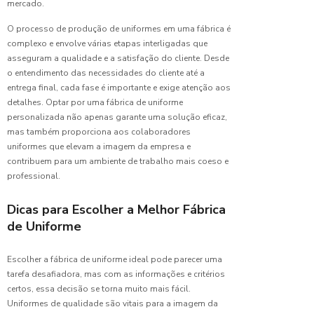
mercado.
de
Uniformes:
O processo de produção de uniformes em uma fábrica é
Como
complexo e envolve várias etapas interligadas que
escolher
o melhor
asseguram a qualidade e a satisfação do cliente. Desde
para sua
o entendimento das necessidades do cliente até a
empresa
entrega final, cada fase é importante e exige atenção aos
detalhes. Optar por uma fábrica de uniforme
Confecção
personalizada não apenas garante uma solução eficaz,
de
mas também proporciona aos colaboradores
Uniformes:
uniformes que elevam a imagem da empresa e
Guia
contribuem para um ambiente de trabalho mais coeso e
Completo
professional.
para sua
Empresa
Dicas para Escolher a Melhor Fábrica
de Uniforme
Confecção
de
Uniformes:
Escolher a fábrica de uniforme ideal pode parecer uma
O Guia
tarefa desafiadora, mas com as informações e critérios
Essencial
certos, essa decisão se torna muito mais fácil.
para Sua
Uniformes de qualidade são vitais para a imagem da
Empresa