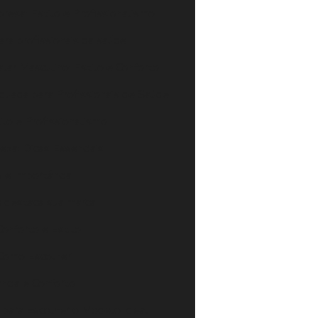
resa: Estilo e Profissionalismo
ara profissionais da saúde
lar Masculino: Estilo e Conforto
quada para Profissionais de Saúde
lo e Profissionalismo
za: Dicas Essenciais
 e Importância
e destaca sua marca
Conforto e Estilo
 Como Escolher
ância e Conforto
s para Escolher o Modelo Ideal