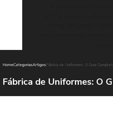
Uniformes Escolares: Guia Completo
Uniformes Hospitalar: Guia Completo 
Uniformes Hospitalares são Essenciai
Uniformes laboratoriais: O guia essencial pa
Vantagen
Home
Categorias
Artigos
Fábrica de Uniformes: O Guia Complet
Fábrica de Uniformes: O G