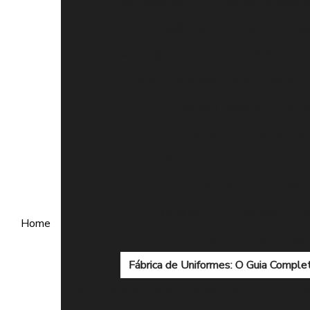
Confecção de Uniformes: Como escolhe
Confecção de Uniformes: O Guia Es
Descubra Como os Uniformes Profissiona
Dicas Imperdíveis para a Confecção 
Dicas para Escolher Uniforme
Fábrica de Uniformes: Guia C
Fábrica de Uniforme Escolar d
Fábrica de Uniformes 
Fábrica de Uniformes para Empre
Home
Fábrica de Uniformes Profiss
Fábrica de Uniformes: O Guia Complet
Fortaleça Sua Imagem Profissional com Uniform