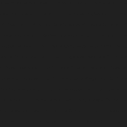
r a Bermuda Escolar Ideal
Importância do Uniforme para Limp
ia e Praticidade no Trabalho
Melhores Opções de Uniforme P
Profissional
Principais Benefícios das Portas de Correr em 
iseta Malha Fria
Razões para Escolher Uniforme para Limpe
Escolar para seu Filho
Saiba Como Escolher o Pijama Hospita
 Laboratórios Modernos
Tecnologia Avançada para Controle d
r: Dicas Essenciais
Uniforme de Copeira Hospitalar: Dicas par
ntidade Corporativa
Uniforme Escolar a Preço Justo: Confira
ra a rotina estudantil
Uniforme Escolar Feminino: Dicas e Te
o na Escola
Uniforme Escolar Feminino: Qualidade, Conforto e
iforme escolar masculino: Estilo e Conforto
Uniforme escolar
tudantes
Uniforme Escolar: Qual a Importância e Como Escolh