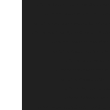
Uniforme Escolar: Qual a Importância e Van
Uniforme Hospitalar Feminino: Estilo
Uniforme Hospitalar Masculino: Conforto e 
Uniforme Hospitalar Pijama: Conforto e Pratic
Uniforme Hospitalar: Importância
Uniforme Masculino para Empresa
Uniforme para empresa mas
Uniforme para limpeza hospitala
Uniforme Profissional Cozinh
Uniforme Profissional Masc
Uniforme Profissional para 
Uniformes de Laboratório: A Importância e