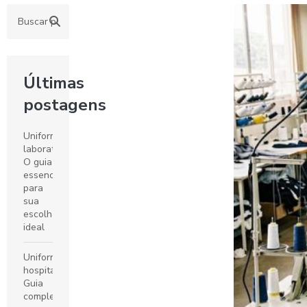
Últimas
postagens
Uniformes
laboratoriais:
O guia
essencial
para
sua
escolha
ideal
Uniformes
hospitalares:
Guia
completo