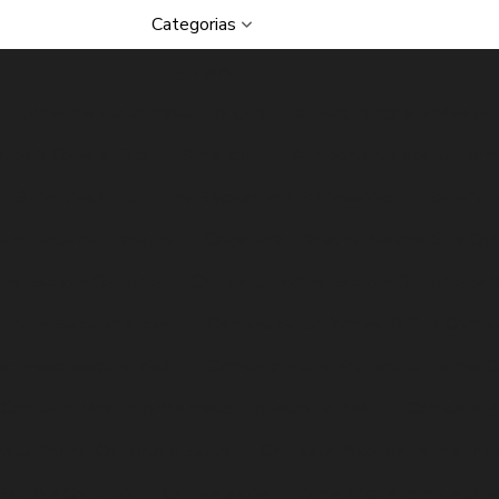
Categorias
Artigos
uniforme hospitalar masculino: garantindo segurança e profission
l para Copeira: Dicas e Benefícios
A Importância dos Unifor
Benefícios do Uniforme Escolar para Professores
Benefíci
o Ambiente de Trabalho
Calça para Trabalho Pesado: Guia Com
e: Estilo e Conforto
Camisa Uniforme: Estilo e Conforto pa
 para Escolher a Ideal
Camisas de Uniformes: O Guia Comple
empresa: escolha ideal
Camiseta Malha Fria para Uniforme: C
Camiseta para uniforme masculino: escolha ideal
Camiseta Pe
a Uniforme: Conforto e Estilo
Camiseta Polo Malha Fria: Ide
Estilo e Conforto
Camisetas de uniforme: O guia completo pa