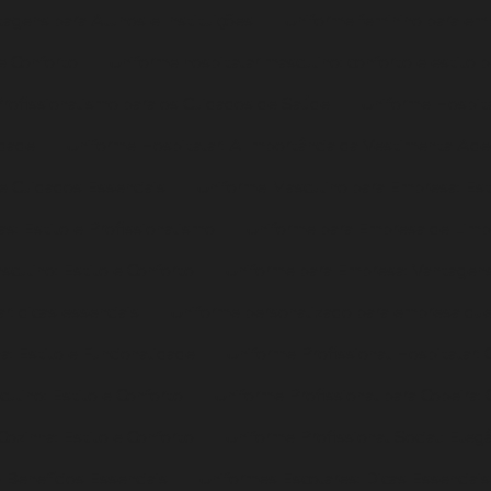
tagens para Alunos e Instituições
Uniforme feminino para emp
 e Conforto
Uniforme hospitalar masculino: conforto e estilo p
Profissionalismo para os Cuidados de Saúde
Uniforme Hospita
idade
Uniforme Hospitalar: A Importância da Vestimenta Ade
 e Cuidados Essenciais
Uniforme Masculino para Empresa: Esti
s: Estilo e Profissionalismo
Uniforme para Empresa de Limpe
culino: Estilo e Conforto
Uniforme para Empresa: Vantagens
r: dicas essenciais
Uniforme personalizado para empresa qu
a: Estilo e Funcionalidade
Uniforme Profissional Hospitalar: 
ulino: Estilo e Conforto
Uniforme Profissional para Copeira:
Cozinha: Estilo e Conforto
Uniforme Profissional Social: Eleg
 Benefícios Essenciais
Uniformes Escolares: Dicas Essenciai