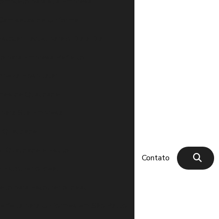
Completo para sua Empresa
Camisetas de Uniforme
scolar Tactel para o Dia a Dia
no para Empresa Perfeito
impeza Hospitalar
rmes de Qualidade
o para Sua Empresa
e Qualidade
: Qualidade e Estilo
Contato
 Escolher o Ideal
eto para Escolher o Ideal
erfeita para Uniformes em São Paulo