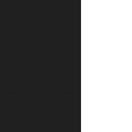
eza Hospitalar
rofissional para Copeira
PVC para Seu Espaço
za Hospitalar
lar Feminino Perfeito
e Luz Solar em Vidros
a Escolher o Ideal
 as Melhores Opções
ndências para Estudantes Estilosas
 Estilo para todas as estudantes
 para professores: dicas essenciais
er o Modelo Ideal para seu Filho