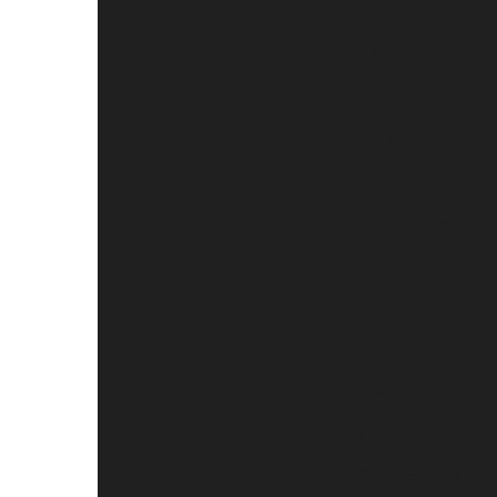
Guia Crucial para Escolhe
Jaleco com Bordado: Combine Elegânc
Melhores Uniformes de Cozinha 
Razões para Escolher Cam
Razões para Investir em Uniforme 
Saiba Mais Sobre Uniformes para
Uniforme de Copeira Hospitala
Uniforme Empresa: Estilo e Ide
Uniforme Escolar Feminino: Conforto e estilo pa
Uniforme Escolar Feminino: Estilo e Confort
Uniforme Escolar Infantil: Guia Completo
Un
Uniforme Escolar: Estilo e Conforto para Es