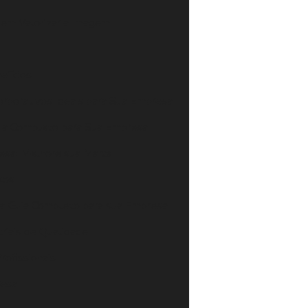
em Valorizar a Imagem
efícios
rporativos Ideais para Sua Empresa
uia Completo para Sua Empresa
esa: Melhore sua Marca
sos
e: Guia Completo para sua Empresa
riais de Qualidade
rofissionais
resa