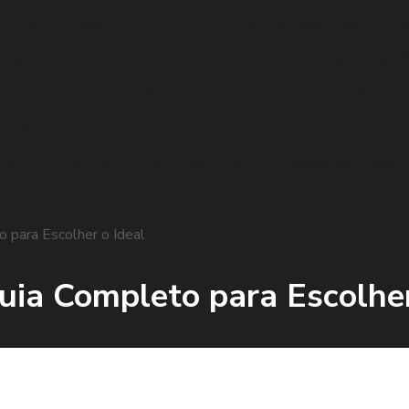
 para Escolher o Ideal
Uniformes Escolares: O Guia Complet
para Escolha e Cuidados
Uniformes Hospitalar: O Que Você P
s para a Segurança na Saúde
Uniformes hospitalares: Guia co
ra sua escolha ideal
Vantagens do Uniforme Hospitalar Mascul
s do Uso de Uniforme Hospitalar para Profissionais de Saúde
o para Escolher o Ideal
uia Completo para Escolher