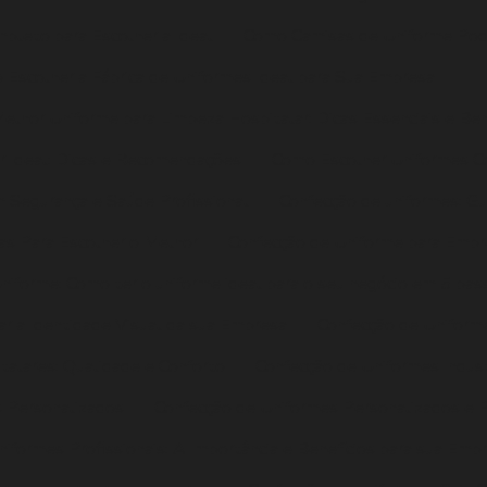
pleto para Escolher a Ideal
Como Camisas de Uniforme Pod
Escolher a Fábrica de Uniformes Ideal para Sua Empresa
lhor Uniforme para Limpeza Hospitalar: Dicas Essenciais e Ben
r Ideal: Dicas e Recomendações
Como Escolher Uniformes Co
 Segurança e Saúde Profissional
Confecção de uniformes: G
as Para Escolher o Melhor
Confecção de Uniforme para Empr
niforme: Como ter o uniforme ideal para o seu negócio em 5 pas
ar a Identidade Visual da sua Empresa
Confecção de Uniform
talares: Qualidade e Conforto
Confecção de Uniformes Indust
s Personalizados
Confecção de Uniformes Personalizados e P
iformes Profissionais: A Importância e Benefícios para sua Emp