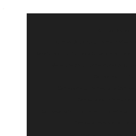
A importância do 
A Importância do Uniforme Profissiona
Benefícios do Uniforme de Copeira Hospitalar
Benefícios do Uniforme Profissional n
Camisa Polo Uniform
Camisas de Uniformes: Guia Completo
Camiseta de uniforme para 
Camiseta para uniforme feminino perfeita
Camiseta Polo Malha Fria par
Camiseta Uniforme Masculino: 