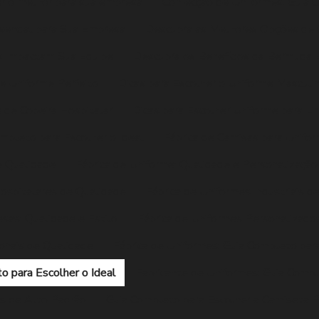
r o melhor para sua empresa
Confecção de Uniformes: Guia 
sencial para Sua Empresa
Descubra as Melhores Opções de 
is Impactam Sua Equipe
Descubra os Benefícios da Bermuda E
de Uniforme Perfeito
Dicas para Escolher o Uniforme Masculi
 de Copeira Hospitalar
Dicas para Escolher Uniforme para L
ompleto para Escolher o Ideal
Fábrica de Camisas para Unifo
e Qualidade
Fábrica de Uniforme: Qualidade e Personalizaçã
Hospitalares de Qualidade
Fábrica de Uniformes Industriais d
sas: Qualidade e Estilo
Fábrica de Uniformes Personalizados
ionais de Qualidade
Fábrica de Uniformes: Guia Completo para
o para Escolher o Ideal
Fabricante de Uniformes: Guia Compl
es de Alto Padrão
Guia Completo para Escolher a Camiseta P