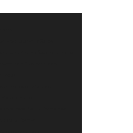
alismo
mes Hospitalares na Saúde
os do Uniforme Profissional Limpeza
pleto para Escolher a Ideal
ra Todos
to para Escolher a Ideal
onforto e Estilo
rsonalizada: Seu Uniforme Ideal
al para Uniformes
ra escolha perfeita