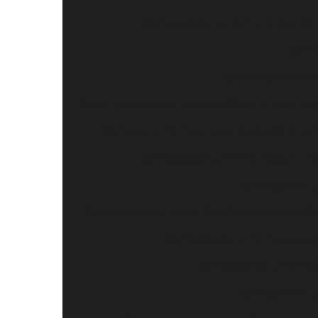
Camisetas de Uniforme: O Guia Com
Como 
Como Escolher o Me
Como Escolher o Uniforme de Copeira Hospitala
Como os Uniformes Hospitalares Garantem
Confecção de Uniforme Escolar: Dic
Confecção de U
Confecção de Uniforme: Guia Completo para Cri
Confecção de Uniformes Hospi
Confecção de Uniforme
Confecção de Un