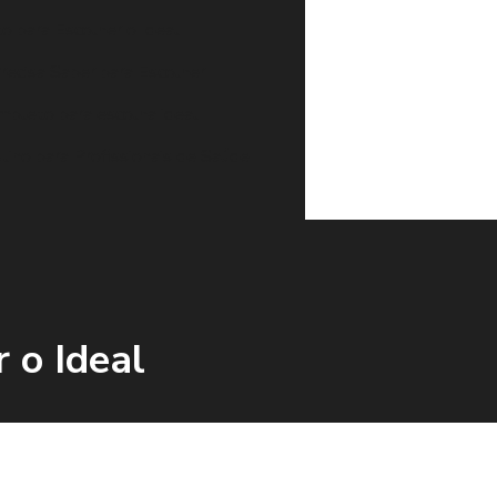
o para Escolher o Ideal
recisa Saber para Escolher
mpleto para escolha ideal
ino para Profissionais de Saúde
 o Ideal