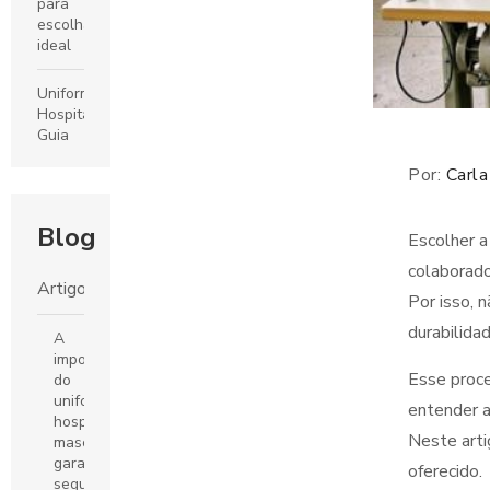
para
escolha
ideal
Uniformes
Hospitalar:
Guia
Completo
Por:
Carla
para
Escolha
e
Blog
Cuidados
Escolher 
colaborado
Uniformes
Artigos
Por isso, 
Escolares:
O
durabilida
A
Guia
importância
Completo
Esse proce
do
para
uniforme
entender a
Escolher
hospitalar
o Ideal
Neste arti
masculino:
garantindo
oferecido.
Fábrica
segurança