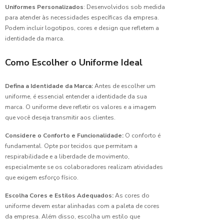
Trabalho
Uniformes Personalizados
: Desenvolvidos sob medida
Trabalho
para atender às necessidades específicas da empresa.
Calça
Uniforme
Podem incluir logotipos, cores e design que refletem a
para
identidade da marca.
Trabalho
Uniformes Pro
Pesado:
Guia
Como Escolher o Uniforme Ideal
Uniformes esc
Completo
para
Uniformes hos
Defina a Identidade da Marca:
Antes de escolher um
Escolher
uniforme, é essencial entender a identidade da sua
a Ideal
Uniformes hos
marca. O uniforme deve refletir os valores e a imagem
Uniformes lab
que você deseja transmitir aos clientes.
Camisa
Polo
Uniformes pa
Considere o Conforto e Funcionalidade:
O conforto é
Uniforme:
fundamental. Opte por tecidos que permitam a
Estilo e
Uniformes pro
respirabilidade e a liberdade de movimento,
Conforto
especialmente se os colaboradores realizam atividades
Uniformes pro
que exigem esforço físico.
Camisa
Venda de unif
Uniforme:
Escolha Cores e Estilos Adequados:
As cores do
Estilo e
uniforme devem estar alinhadas com a paleta de cores
Conforto
da empresa. Além disso, escolha um estilo que
para