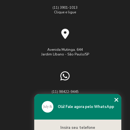
uniforme
(11) 3901-1013
ideal
Clique e ligue
para o
seu
negócio
em 5
passos
Confecção
Avenida Mutinga, 644
Jardim Líbano - São Paulo/SP
de
Uniforme:
Guia
Completo
para
Criar a
Identidade
(11) 98422-9445
Visual da
Chame no WhatsApp
sua
Empresa
Olá! Fale agora pelo WhatsApp
Confecção
de
Insira seu telefone
Uniforme: