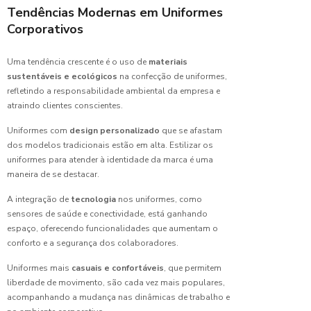
Tendências Modernas em Uniformes
Escolher
a Ideal
Corporativos
Como
Uma tendência crescente é o uso de
materiais
Camisas
sustentáveis e ecológicos
na confecção de uniformes,
de
refletindo a responsabilidade ambiental da empresa e
Uniforme
atraindo clientes conscientes.
Podem
Valorizar
Uniformes com
design personalizado
que se afastam
a
dos modelos tradicionais estão em alta. Estilizar os
Imagem
uniformes para atender à identidade da marca é uma
maneira de se destacar.
Como
Escolher
A integração de
tecnologia
nos uniformes, como
a Fábrica
sensores de saúde e conectividade, está ganhando
de
espaço, oferecendo funcionalidades que aumentam o
Uniformes
conforto e a segurança dos colaboradores.
Ideal
para Sua
Uniformes mais
casuais e confortáveis
, que permitem
Empresa
liberdade de movimento, são cada vez mais populares,
acompanhando a mudança nas dinâmicas de trabalho e
Como