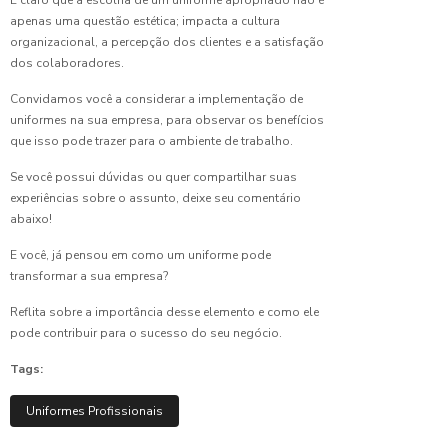
Escolher
apenas uma questão estética; impacta a cultura
Uniformes
organizacional, a percepção dos clientes e a satisfação
Corporativos
Ideais
dos colaboradores.
para Sua
Convidamos você a considerar a implementação de
Empresa
uniformes na sua empresa, para observar os benefícios
que isso pode trazer para o ambiente de trabalho.
Como os
Uniformes
Se você possui dúvidas ou quer compartilhar suas
Hospitalares
experiências sobre o assunto, deixe seu comentário
Garantem
abaixo!
Segurança
e Saúde
E você, já pensou em como um uniforme pode
Profissional
transformar a sua empresa?
Confecção
Reflita sobre a importância desse elemento e como ele
de
pode contribuir para o sucesso do seu negócio.
uniformes:
Guia
Tags:
Completo
para Sua
Uniformes Profissionais
Empresa