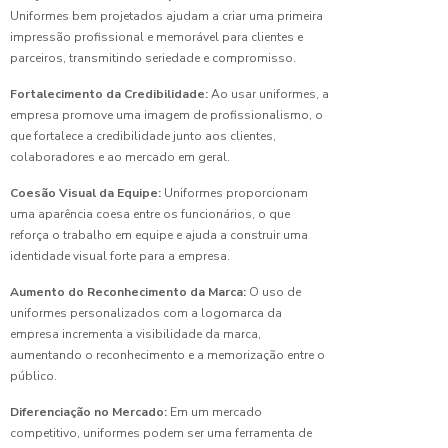
para
Uniformes bem projetados ajudam a criar uma primeira
empresa:
impressão profissional e memorável para clientes e
escolha
parceiros, transmitindo seriedade e compromisso.
ideal
Fortalecimento da Credibilidade:
Ao usar uniformes, a
Camiseta
empresa promove uma imagem de profissionalismo, o
Malha
que fortalece a credibilidade junto aos clientes,
Fria para
colaboradores e ao mercado em geral.
Uniforme:
Conforto
Coesão Visual da Equipe:
Uniformes proporcionam
e Estilo
uma aparência coesa entre os funcionários, o que
reforça o trabalho em equipe e ajuda a construir uma
Camiseta
identidade visual forte para a empresa.
para
uniforme
Aumento do Reconhecimento da Marca:
O uso de
feminino
uniformes personalizados com a logomarca da
perfeita
empresa incrementa a visibilidade da marca,
aumentando o reconhecimento e a memorização entre o
Camiseta
público.
para
uniforme
Diferenciação no Mercado:
Em um mercado
masculino:
competitivo, uniformes podem ser uma ferramenta de