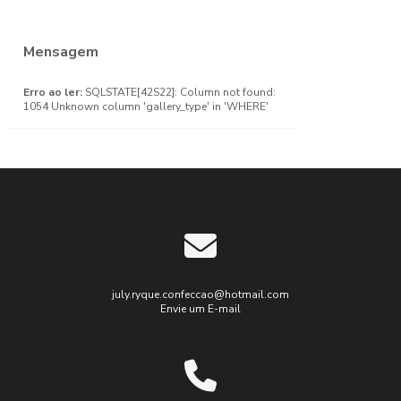
Confecção
de
Uniforme
Mensagem
Escolar:
Dicas
Erro ao ler:
SQLSTATE[42S22]: Column not found:
Para
1054 Unknown column 'gallery_type' in 'WHERE'
Escolher
o Melhor
Confecção
de
Uniforme
para
Empresa:
Melhore
sua
Marca
july.ryque.confeccao@hotmail.com
Envie um E-mail
Confecção
de
Uniforme:
Como ter
o