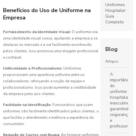
Uniformes
Benefícios do Uso de Uniforme na
Hospitalar:
Guia
Empresa
Completo
para
Fortalecimento da Identidade Visual:
O uniforme cria
Escolha e
uma identidade visual coesa, ajudando a empresa a se
Cuidados
destacar no mercado e a ser facilmente reconhecida
Blog
pelos clientes. Isso promove uma imagem profissional
Uniformes
e confiável.
Escolares:
Artigos
O Guia
Uniformidade e Profissionalismo:
Uniformes
Completo
A
proporcionam uma aparência uniforme entre os
para
importância
colaboradores, reforçando a noção de equipe e
Escolher o
do
Ideal
profissionalismo. Isso pode aumentar a credibilidade
uniforme
da empresa junto aos clientes.
hospitalar
Fábrica de
masculino:
Facilidade na Identificação:
Funcionários que usam
Uniformes:
garantindo
uniformes são facilmente identificados pelos clientes, o
Guia
segurança
que facilita o atendimento e melhora a experiência do
Completo
e
para
consumidor.
profissionali
Escolher o
Redução de Custos com Roupa:
Ao fornecer uniformes,
Ideal