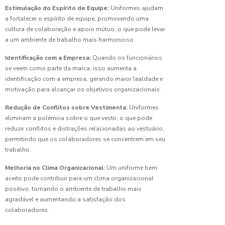
Uniformes
Estimulação do Espírito de Equipe:
Uniformes ajudam
a fortalecer o espírito de equipe, promovendo uma
Camiseta
cultura de colaboração e apoio mútuo, o que pode levar
Uniforme
a um ambiente de trabalho mais harmonioso.
Masculino:
Estilo e
Identificação com a Empresa:
Quando os funcionários
Conforto
se veem como parte da marca, isso aumenta a
identificação com a empresa, gerando maior lealdade e
Camisetas
motivação para alcançar os objetivos organizacionais.
de
uniforme:
Redução de Conflitos sobre Vestimenta:
Uniformes
O guia
eliminam a polêmica sobre o que vestir, o que pode
completo
reduzir conflitos e distrações relacionadas ao vestuário,
para
permitindo que os colaboradores se concentrem em seu
escolha
trabalho.
perfeita
Melhoria no Clima Organizacional:
Um uniforme bem
Camisetas
aceito pode contribuir para um clima organizacional
de
positivo, tornando o ambiente de trabalho mais
Uniforme:
agradável e aumentando a satisfação dos
O Guia
colaboradores.
Completo
para