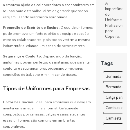
A
a empresa ajuda os colaboradores a economizarem em
Importância
roupas para o trabalho, além de garantir que todos
Confecção
do
estejam usando vestimenta apropriada.
de
Uniforme
uniformes:
Profissional
Promoção do Espírito de Equipe:
O uso de uniformes
Guia
para
pode promover um forte espírito de equipe e coesão
Completo
Copeira:
para Sua
entre os colaboradores, pois todos vestem a mesma
Dicas e
Empresa
indumentária, criando um senso de pertencimento.
Benefícios
Segurança e Conforto:
Dependendo da função,
Camisetas
A
Tags
uniformes podem ser feitos de materiais que garantem
de
Importância
conforto e segurança, proporcionando melhores
uniforme: O
dos
guia
condições de trabalho e minimizando riscos.
Uniformes
Bermuda esco
completo
Hospitalares
para
Bermuda escol
Tipos de Uniformes para Empresas
na
escolha
Saúde
perfeita
Calça para tr
Uniformes Sociais
: Ideal para empresas que desejam
Benefícios
Camisas de u
manter uma imagem mais formal. Geralmente
Uniformes
do
compostos por camisas, calças e saias elegantes,
Escolares:
Uniforme
Camiseta para
Guia
esses uniformes são comuns em ambientes
de
Completo
corporativos.
Copeira
Camisetas de 