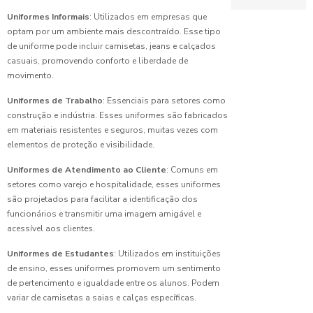
para
Hospitalar
Escolher o
Uniformes Informais
: Utilizados em empresas que
Confecção de 
Ideal
optam por um ambiente mais descontraído. Esse tipo
Benefícios
de uniforme pode incluir camisetas, jeans e calçados
Confecção de 
do
Fábrica de
casuais, promovendo conforto e liberdade de
Uniforme
Controle de lu
Uniformes:
movimento.
Escolar
Guia
para
Escolar
Completo
Uniformes de Trabalho
: Essenciais para setores como
Professores
para
construção e indústria. Esses uniformes são fabricados
Fábrica de un
Escolher o
em materiais resistentes e seguros, muitas vezes com
Benefícios
Ideal
elementos de proteção e visibilidade.
Fabricante de
do
Uniforme
Uniformes de Atendimento ao Cliente
: Comuns em
Confecção
Fábrica de un
Profissional
de
setores como varejo e hospitalidade, esses uniformes
Limpeza
Uniformes:
Hospitalar
são projetados para facilitar a identificação dos
Guia
funcionários e transmitir uma imagem amigável e
Benefícios
Completo
Jaleco bordad
acessível aos clientes.
do
para sua
Uniforme
Limpeza
Empresa
Uniformes de Estudantes
: Utilizados em instituições
Profissional
de ensino, esses uniformes promovem um sentimento
no
Pijama hospita
de pertencimento e igualdade entre os alunos. Podem
Ambiente
variar de camisetas a saias e calças específicas.
Porta de corr
de