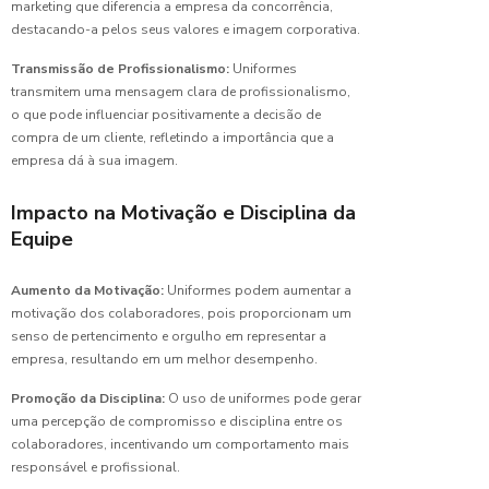
escolha
marketing que diferencia a empresa da concorrência,
ideal
destacando-a pelos seus valores e imagem corporativa.
Transmissão de Profissionalismo:
Uniformes
Camiseta
Personalizad
transmitem uma mensagem clara de profissionalismo,
Seu
o que pode influenciar positivamente a decisão de
Uniforme
compra de um cliente, refletindo a importância que a
Ideal
empresa dá à sua imagem.
Camiseta
Impacto na Motivação e Disciplina da
Polo
Equipe
Malha
Fria para
Uniforme:
Aumento da Motivação:
Uniformes podem aumentar a
Conforto
motivação dos colaboradores, pois proporcionam um
e Estilo
senso de pertencimento e orgulho em representar a
empresa, resultando em um melhor desempenho.
Camiseta
Polo
Promoção da Disciplina:
O uso de uniformes pode gerar
Malha
uma percepção de compromisso e disciplina entre os
Fria:
colaboradores, incentivando um comportamento mais
Ideal
responsável e profissional.
para