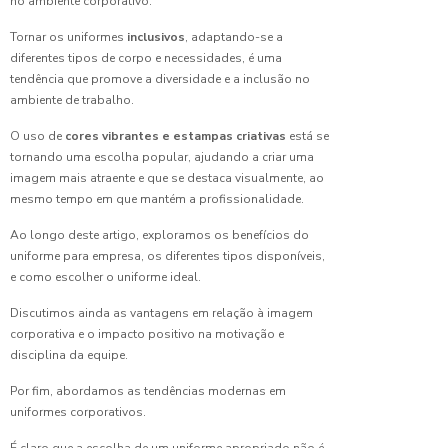
no ambiente corporativo.
Escolher
o Melhor
Tornar os uniformes
inclusivos
, adaptando-se a
Uniforme
diferentes tipos de corpo e necessidades, é uma
para
tendência que promove a diversidade e a inclusão no
Limpeza
Hospitalar:
ambiente de trabalho.
Dicas
O uso de
cores vibrantes e estampas criativas
está se
Essenciais
e
tornando uma escolha popular, ajudando a criar uma
Benefícios
imagem mais atraente e que se destaca visualmente, ao
mesmo tempo em que mantém a profissionalidade.
Como
Ao longo deste artigo, exploramos os benefícios do
Escolher
uniforme para empresa, os diferentes tipos disponíveis,
o
Uniforme
e como escolher o uniforme ideal.
de
Discutimos ainda as vantagens em relação à imagem
Copeira
Hospitalar
corporativa e o impacto positivo na motivação e
Ideal:
disciplina da equipe.
Dicas e
Recomendaç
Por fim, abordamos as tendências modernas em
uniformes corporativos.
Como
É claro que a escolha de um uniforme apropriado não é