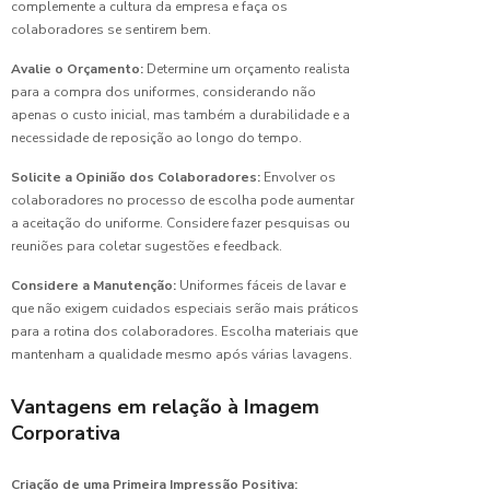
complemente a cultura da empresa e faça os
Todos
colaboradores se sentirem bem.
Camisas
Avalie o Orçamento:
Determine um orçamento realista
de
para a compra dos uniformes, considerando não
Uniformes:
apenas o custo inicial, mas também a durabilidade e a
Guia
necessidade de reposição ao longo do tempo.
Completo
para
Solicite a Opinião dos Colaboradores:
Envolver os
Escolher
colaboradores no processo de escolha pode aumentar
a Ideal
a aceitação do uniforme. Considere fazer pesquisas ou
reuniões para coletar sugestões e feedback.
Camisas
de
Considere a Manutenção:
Uniformes fáceis de lavar e
Uniformes:
que não exigem cuidados especiais serão mais práticos
O Guia
para a rotina dos colaboradores. Escolha materiais que
Completo
para
mantenham a qualidade mesmo após várias lavagens.
Escolher
a Ideal
Vantagens em relação à Imagem
Corporativa
Camiseta
de
uniforme
Criação de uma Primeira Impressão Positiva: