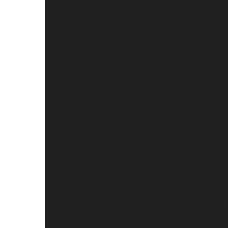
Uniforme Escolar: Qual a Importância e Van
Uniforme Hospitalar Feminino: Estilo
Uniforme Hospitalar Masculino: Conforto e 
Uniforme Hospitalar Pijama: Conforto e Pratic
Uniforme Hospitalar: Importância
Uniforme Masculino para Empresa
Uniforme para empresa mas
Uniforme para limpeza hospitala
Uniforme Profissional Cozinh
Uniforme Profissional Masc
Uniforme Profissional para 
Uniformes de Laboratório: A Importância e