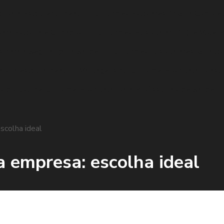
 para Escolher o Ideal
Uniformes Escolares: O Guia Complet
para Escolha e Cuidados
Uniformes Hospitalar: O Que Você P
s para a Segurança na Saúde
Uniformes hospitalares: Guia co
ra sua escolha ideal
Vantagens do Uniforme Hospitalar Mascul
s do Uso de Uniforme Hospitalar para Profissionais de Saúde
scolha ideal
 empresa: escolha ideal