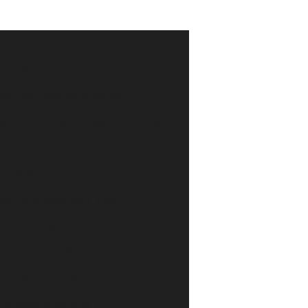
alismo
mes Hospitalares na Saúde
os do Uniforme Profissional Limpeza
pleto para Escolher a Ideal
ra Todos
to para Escolher a Ideal
onforto e Estilo
rsonalizada: Seu Uniforme Ideal
al para Uniformes
ra escolha perfeita