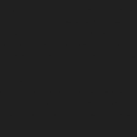
pleto para Escolher a Ideal
Como Camisas de Uniforme Pod
Escolher a Fábrica de Uniformes Ideal para Sua Empresa
lhor Uniforme para Limpeza Hospitalar: Dicas Essenciais e Ben
r Ideal: Dicas e Recomendações
Como Escolher Uniformes Co
 Segurança e Saúde Profissional
Confecção de uniformes: G
as Para Escolher o Melhor
Confecção de Uniforme para Empr
niforme: Como ter o uniforme ideal para o seu negócio em 5 pas
ar a Identidade Visual da sua Empresa
Confecção de Uniform
talares: Qualidade e Conforto
Confecção de Uniformes Indust
s Personalizados
Confecção de Uniformes Personalizados e P
iformes Profissionais: A Importância e Benefícios para sua Emp