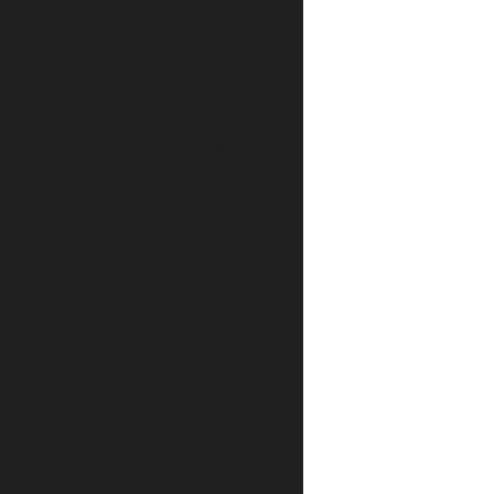
resa: Estilo e Profissionalismo
ara profissionais da saúde
lar Masculino: Estilo e Conforto
quada para Profissionais de Saúde
lo e Profissionalismo
za: Dicas Essenciais
 e Importância
e destaca sua marca
Conforto e Estilo
 Como Escolher
ância e Conforto
s para Escolher o Modelo Ideal