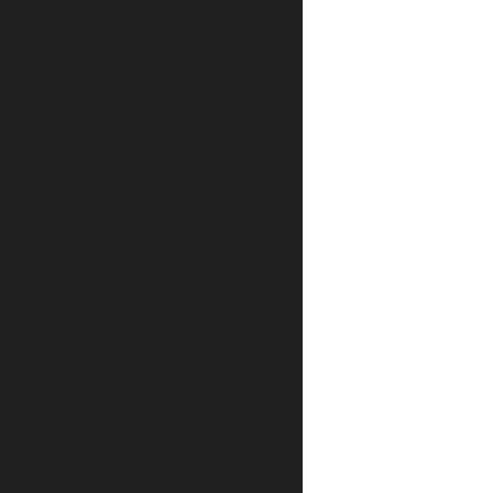
eza Hospitalar
rofissional para Copeira
PVC para Seu Espaço
za Hospitalar
lar Feminino Perfeito
e Luz Solar em Vidros
a Escolher o Ideal
 as Melhores Opções
ndências para Estudantes Estilosas
 Estilo para todas as estudantes
 para professores: dicas essenciais
er o Modelo Ideal para seu Filho