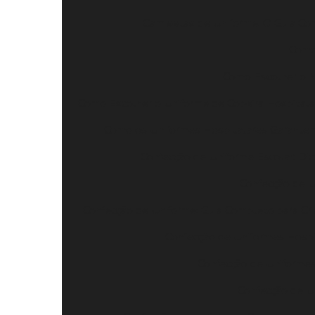
Camisetas de Uniforme: O Guia Com
Como 
Como Escolher o Me
Como Escolher o Uniforme de Copeira Hospitala
Como os Uniformes Hospitalares Garantem
Confecção de Uniforme Escolar: Dic
Confecção de U
Confecção de Uniforme: Guia Completo para Cri
Confecção de Uniformes Hospi
Confecção de Uniforme
Confecção de Un