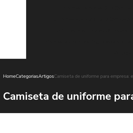
Uniformes Escolares: Guia Completo
Uniformes Hospitalar: Guia Completo 
Uniformes Hospitalares são Essenciai
Uniformes laboratoriais: O guia essencial pa
Vantagen
Home
Categorias
Artigos
Camiseta de uniforme para empresa: e
Camiseta de uniforme para