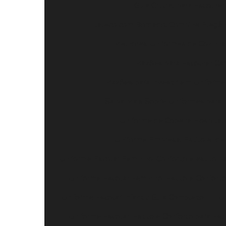
Guia Crucial para Escolhe
Jaleco com Bordado: Combine Elegânc
Melhores Uniformes de Cozinha 
Razões para Escolher Cam
Razões para Investir em Uniforme 
Saiba Mais Sobre Uniformes para
Uniforme de Copeira Hospitala
Uniforme Empresa: Estilo e Ide
Uniforme Escolar Feminino: Conforto e estilo pa
Uniforme Escolar Feminino: Estilo e Confort
Uniforme Escolar Infantil: Guia Completo
Un
Uniforme Escolar: Estilo e Conforto para Es