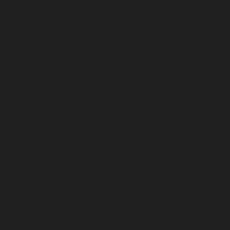
r a Bermuda Escolar Ideal
Importância do Uniforme para Limp
ia e Praticidade no Trabalho
Melhores Opções de Uniforme P
Profissional
Principais Benefícios das Portas de Correr em 
iseta Malha Fria
Razões para Escolher Uniforme para Limpe
Escolar para seu Filho
Saiba Como Escolher o Pijama Hospita
 Laboratórios Modernos
Tecnologia Avançada para Controle d
r: Dicas Essenciais
Uniforme de Copeira Hospitalar: Dicas par
ntidade Corporativa
Uniforme Escolar a Preço Justo: Confira
ra a rotina estudantil
Uniforme Escolar Feminino: Dicas e Te
o na Escola
Uniforme Escolar Feminino: Qualidade, Conforto e
iforme escolar masculino: Estilo e Conforto
Uniforme escolar
tudantes
Uniforme Escolar: Qual a Importância e Como Escolh