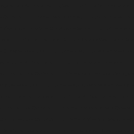
tagens para Alunos e Instituições
Uniforme feminino para emp
 e Conforto
Uniforme hospitalar masculino: conforto e estilo p
Profissionalismo para os Cuidados de Saúde
Uniforme Hospita
idade
Uniforme Hospitalar: A Importância da Vestimenta Ade
 e Cuidados Essenciais
Uniforme Masculino para Empresa: Esti
s: Estilo e Profissionalismo
Uniforme para Empresa de Limpe
culino: Estilo e Conforto
Uniforme para Empresa: Vantagens
r: dicas essenciais
Uniforme personalizado para empresa qu
a: Estilo e Funcionalidade
Uniforme Profissional Hospitalar: 
ulino: Estilo e Conforto
Uniforme Profissional para Copeira:
Cozinha: Estilo e Conforto
Uniforme Profissional Social: Eleg
 Benefícios Essenciais
Uniformes Escolares: Dicas Essenciai