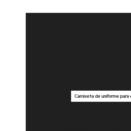
A importância do 
A Importância do Uniforme Profissiona
Benefícios do Uniforme de Copeira Hospitalar
Benefícios do Uniforme Profissional n
Camisa Polo Uniform
Camisas de Uniformes: Guia Completo
Camiseta de uniforme para 
Camiseta para uniforme feminino perfeita
Camiseta Polo Malha Fria par
Camiseta Uniforme Masculino: 