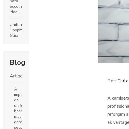
para
escolha
ideal
Uniformes
Hospitalar:
Guia
Completo
para
Escolha
e
Blog
Cuidados
Uniformes
Artigos
Por:
Carla
Escolares:
O
A
Guia
importância
Completo
A camiseta
do
para
uniforme
profission
Escolher
hospitalar
reforçam a
o Ideal
masculino:
as vantage
garantindo
Fábrica
segurança