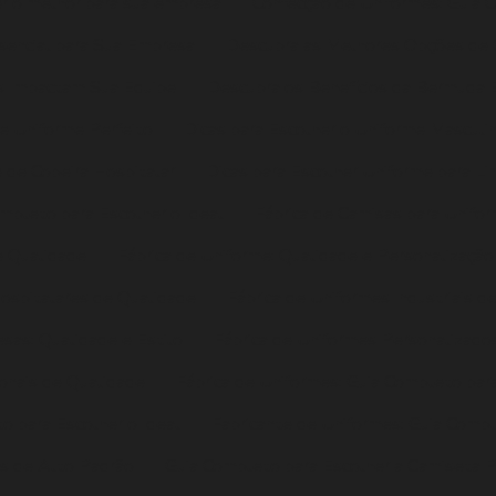
r o melhor para sua empresa
Confecção de Uniformes: Guia 
sencial para Sua Empresa
Descubra as Melhores Opções de 
is Impactam Sua Equipe
Descubra os Benefícios da Bermuda E
de Uniforme Perfeito
Dicas para Escolher o Uniforme Masculi
 de Copeira Hospitalar
Dicas para Escolher Uniforme para L
ompleto para Escolher o Ideal
Fábrica de Camisas para Unifo
e Qualidade
Fábrica de Uniforme: Qualidade e Personalizaçã
Hospitalares de Qualidade
Fábrica de Uniformes Industriais d
sas: Qualidade e Estilo
Fábrica de Uniformes Personalizados
ionais de Qualidade
Fábrica de Uniformes: Guia Completo para
o para Escolher o Ideal
Fabricante de Uniformes: Guia Compl
es de Alto Padrão
Guia Completo para Escolher a Camiseta P