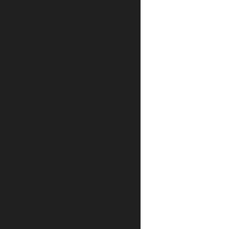
em Valorizar a Imagem
efícios
rporativos Ideais para Sua Empresa
uia Completo para Sua Empresa
esa: Melhore sua Marca
sos
e: Guia Completo para sua Empresa
riais de Qualidade
rofissionais
resa