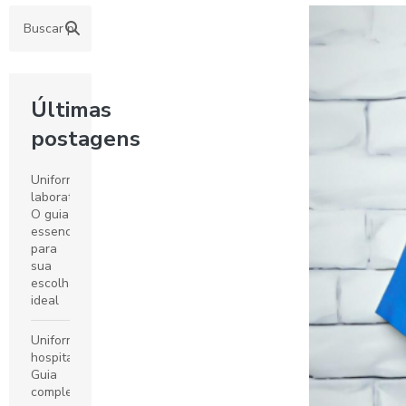
Últimas
postagens
Uniformes
laboratoriais:
O guia
essencial
para
sua
escolha
ideal
Uniformes
hospitalares:
Guia
completo