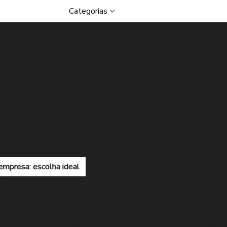
Categorias
Artigos
uniforme hospitalar masculino: garantindo segurança e profission
l para Copeira: Dicas e Benefícios
A Importância dos Unifor
Benefícios do Uniforme Escolar para Professores
Benefíci
o Ambiente de Trabalho
Calça para Trabalho Pesado: Guia Com
e: Estilo e Conforto
Camisa Uniforme: Estilo e Conforto pa
 para Escolher a Ideal
Camisas de Uniformes: O Guia Comple
empresa: escolha ideal
Camiseta Malha Fria para Uniforme: C
Camiseta para uniforme masculino: escolha ideal
Camiseta Pe
a Uniforme: Conforto e Estilo
Camiseta Polo Malha Fria: Ide
Estilo e Conforto
Camisetas de uniforme: O guia completo pa