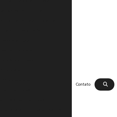
Completo para sua Empresa
Camisetas de Uniforme
scolar Tactel para o Dia a Dia
no para Empresa Perfeito
impeza Hospitalar
rmes de Qualidade
o para Sua Empresa
e Qualidade
: Qualidade e Estilo
Contato
 Escolher o Ideal
eto para Escolher o Ideal
erfeita para Uniformes em São Paulo