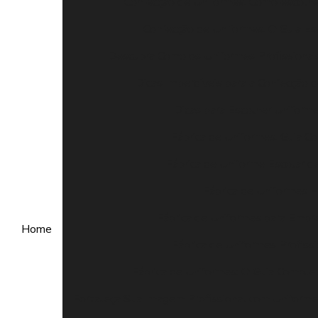
Confecção de Uniformes: Como escolhe
Confecção de Uniformes: O Guia Es
Descubra Como os Uniformes Profissiona
Dicas Imperdíveis para a Confecção 
Dicas para Escolher Uniforme
Fábrica de Uniformes: Guia C
Fábrica de Uniforme Escolar d
Fábrica de Uniformes 
Fábrica de Uniformes para Empre
Home
Fábrica de Uniformes Profiss
Fábrica de Uniformes: O Guia Complet
Fortaleça Sua Imagem Profissional com Uniform