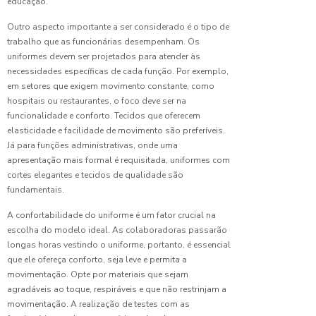
educação.
Escolar
Tactel
Outro aspecto importante a ser considerado é o tipo de
para o
trabalho que as funcionárias desempenham. Os
Dia a Dia
uniformes devem ser projetados para atender às
necessidades específicas de cada função. Por exemplo,
Dicas
em setores que exigem movimento constante, como
Imperdíveis
hospitais ou restaurantes, o foco deve ser na
para a
funcionalidade e conforto. Tecidos que oferecem
Confecção
elasticidade e facilidade de movimento são preferíveis.
de
Já para funções administrativas, onde uma
Uniforme
apresentação mais formal é requisitada, uniformes com
Perfeito
cortes elegantes e tecidos de qualidade são
fundamentais.
Dicas
para
A confortabilidade do uniforme é um fator crucial na
Escolher
escolha do modelo ideal. As colaboradoras passarão
o
longas horas vestindo o uniforme, portanto, é essencial
Uniforme
Masculino
que ele ofereça conforto, seja leve e permita a
para
movimentação. Opte por materiais que sejam
Empresa
agradáveis ao toque, respiráveis e que não restrinjam a
Perfeito
movimentação. A realização de testes com as