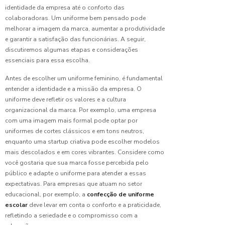
identidade da empresa até o conforto das
Descubra
colaboradoras. Um uniforme bem pensado pode
as
melhorar a imagem da marca, aumentar a produtividade
Melhores
e garantir a satisfação das funcionárias. A seguir,
Opções
discutiremos algumas etapas e considerações
de
essenciais para essa escolha.
Camisetas
de
Antes de escolher um uniforme feminino, é fundamental
Uniforme
entender a identidade e a missão da empresa. O
uniforme deve refletir os valores e a cultura
Descubra
organizacional da marca. Por exemplo, uma empresa
Como os
com uma imagem mais formal pode optar por
Uniformes
uniformes de cortes clássicos e em tons neutros,
Profissionais
enquanto uma startup criativa pode escolher modelos
Impactam
Sua
mais descolados e em cores vibrantes. Considere como
Equipe
você gostaria que sua marca fosse percebida pelo
público e adapte o uniforme para atender a essas
Descubra
expectativas. Para empresas que atuam no setor
os
educacional, por exemplo, a
confecção de uniforme
Benefícios
escolar
deve levar em conta o conforto e a praticidade,
da
refletindo a seriedade e o compromisso com a
Bermuda