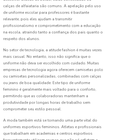
para
calças de alfaiataria são comuns. A apelação pelo uso
Escolher
de uniforme escolar para professores é bastante
a Ideal
relevante, pois eles ajudam a transmitir
profissionalismo e comprometimento com a educação
Como
na escola, atraindo tanto a confiança dos pais quanto o
Camisas
respeito dos alunos.
de
Uniforme
No setor de tecnologia, a atitude fashion é muitas vezes
Podem
mais casual. No entanto, isso não significa que o
Valorizar
uniforme não deva ser escolhido com cuidado. Muitas
a
empresas de tecnologia agora oferecem camisetas polo
Imagem
ou camisetas personalizadas, combinadas com calças
ou jeans de boa qualidade. Este tipo de uniforme
Como
feminino é geralmente mais voltado para o conforto,
Escolher
permitindo que as colaboradoras mantenham a
a Fábrica
de
produtividade por longas horas de trabalho sem
Uniformes
comprometer seu estilo pessoal.
Ideal
para Sua
A moda também está se tornando uma parte vital do
Empresa
uniformes esportivos femininos. Atletas e profissionais
que trabalham em academias e centros esportivos