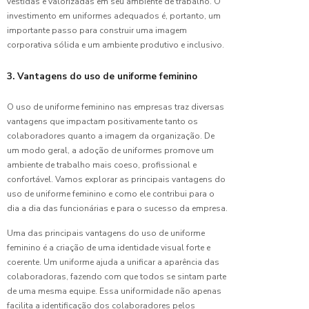
Como
vestidas e valorizadas em seu ambiente de trabalho. O
Escolher
investimento em uniformes adequados é, portanto, um
Uniformes
importante passo para construir uma imagem
Corporativos
corporativa sólida e um ambiente produtivo e inclusivo.
Ideais
para Sua
3. Vantagens do uso de uniforme feminino
Empresa
O uso de uniforme feminino nas empresas traz diversas
Como os
vantagens que impactam positivamente tanto os
Uniformes
Hospitalares
colaboradores quanto a imagem da organização. De
Garantem
um modo geral, a adoção de uniformes promove um
Segurança
ambiente de trabalho mais coeso, profissional e
e Saúde
confortável. Vamos explorar as principais vantagens do
Profissional
uso de uniforme feminino e como ele contribui para o
dia a dia das funcionárias e para o sucesso da empresa.
Confecção
de
Uma das principais vantagens do uso de uniforme
uniformes:
feminino é a criação de uma identidade visual forte e
Guia
coerente. Um uniforme ajuda a unificar a aparência das
Completo
colaboradoras, fazendo com que todos se sintam parte
para Sua
de uma mesma equipe. Essa uniformidade não apenas
Empresa
facilita a identificação dos colaboradores pelos