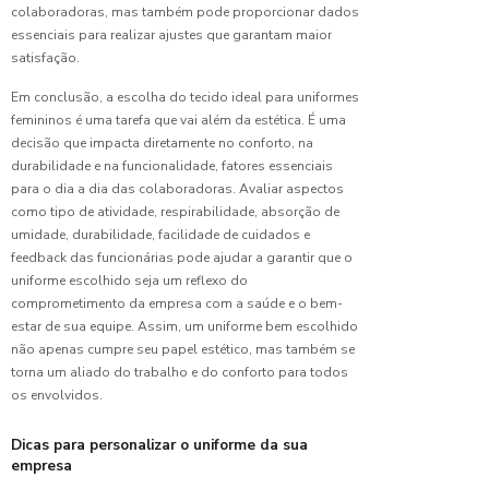
colaboradoras, mas também pode proporcionar dados
Razões
essenciais para realizar ajustes que garantam maior
para
satisfação.
Escolher
Camiseta
Em conclusão, a escolha do tecido ideal para uniformes
Malha
femininos é uma tarefa que vai além da estética. É uma
Fria
decisão que impacta diretamente no conforto, na
durabilidade e na funcionalidade, fatores essenciais
Razões
para o dia a dia das colaboradoras. Avaliar aspectos
para
como tipo de atividade, respirabilidade, absorção de
Escolher
umidade, durabilidade, facilidade de cuidados e
Uniforme
feedback das funcionárias pode ajudar a garantir que o
para
uniforme escolhido seja um reflexo do
Limpeza
comprometimento da empresa com a saúde e o bem-
Hospitalar
estar de sua equipe. Assim, um uniforme bem escolhido
não apenas cumpre seu papel estético, mas também se
Razões
torna um aliado do trabalho e do conforto para todos
para
Investir
os envolvidos.
em
Uniforme
Dicas para personalizar o uniforme da sua
Escolar
empresa
para seu