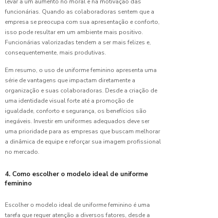
levar a um aumento no moral e na motivação das
de
Uniformes:
funcionárias. Quando as colaboradoras sentem que a
Como
empresa se preocupa com sua apresentação e conforto,
escolher
isso pode resultar em um ambiente mais positivo.
o melhor
Funcionárias valorizadas tendem a ser mais felizes e,
para sua
consequentemente, mais produtivas.
empresa
Em resumo, o uso de uniforme feminino apresenta uma
Confecção
série de vantagens que impactam diretamente a
de
organização e suas colaboradoras. Desde a criação de
Uniformes:
uma identidade visual forte até a promoção de
Guia
igualdade, conforto e segurança, os benefícios são
Completo
inegáveis. Investir em uniformes adequados deve ser
para sua
uma prioridade para as empresas que buscam melhorar
Empresa
a dinâmica de equipe e reforçar sua imagem profissional
no mercado.
Confecção
de
4. Como escolher o modelo ideal de uniforme
Uniformes:
feminino
O Guia
Essencial
para Sua
Escolher o modelo ideal de uniforme feminino é uma
Empresa
tarefa que requer atenção a diversos fatores, desde a