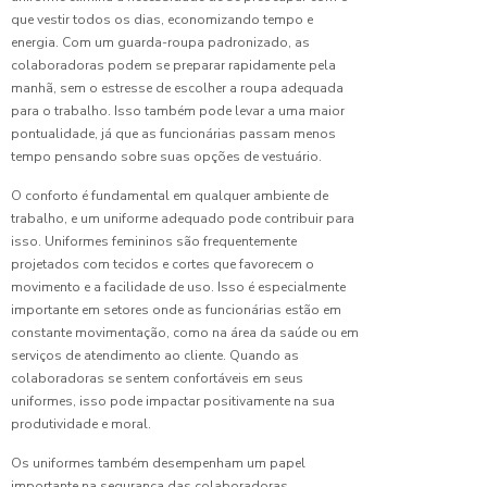
o
que vestir todos os dias, economizando tempo e
uniforme
energia. Com um guarda-roupa padronizado, as
ideal
colaboradoras podem se preparar rapidamente pela
para o
manhã, sem o estresse de escolher a roupa adequada
seu
para o trabalho. Isso também pode levar a uma maior
negócio
em 5
pontualidade, já que as funcionárias passam menos
passos
tempo pensando sobre suas opções de vestuário.
O conforto é fundamental em qualquer ambiente de
Confecção
trabalho, e um uniforme adequado pode contribuir para
de
isso. Uniformes femininos são frequentemente
Uniforme:
Guia
projetados com tecidos e cortes que favorecem o
Completo
movimento e a facilidade de uso. Isso é especialmente
para
importante em setores onde as funcionárias estão em
Criar a
constante movimentação, como na área da saúde ou em
Identidade
serviços de atendimento ao cliente. Quando as
Visual da
colaboradoras se sentem confortáveis em seus
sua
uniformes, isso pode impactar positivamente na sua
Empresa
produtividade e moral.
Confecção
Os uniformes também desempenham um papel
de
importante na segurança das colaboradoras,