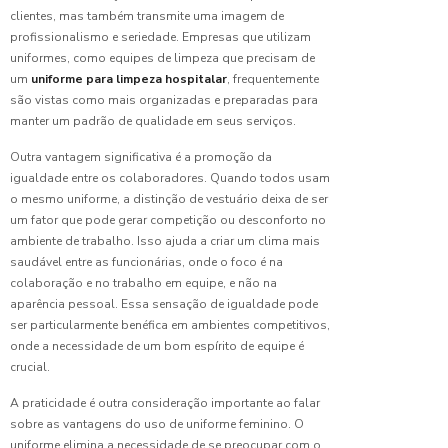
clientes, mas também transmite uma imagem de
Confecção
profissionalismo e seriedade. Empresas que utilizam
de
uniformes, como equipes de limpeza que precisam de
Uniforme
um
uniforme para limpeza hospitalar
, frequentemente
Escolar:
são vistas como mais organizadas e preparadas para
Dicas
manter um padrão de qualidade em seus serviços.
Para
Escolher
Outra vantagem significativa é a promoção da
o Melhor
igualdade entre os colaboradores. Quando todos usam
o mesmo uniforme, a distinção de vestuário deixa de ser
Confecção
um fator que pode gerar competição ou desconforto no
de
ambiente de trabalho. Isso ajuda a criar um clima mais
Uniforme
para
saudável entre as funcionárias, onde o foco é na
Empresa:
colaboração e no trabalho em equipe, e não na
Melhore
aparência pessoal. Essa sensação de igualdade pode
sua
ser particularmente benéfica em ambientes competitivos,
Marca
onde a necessidade de um bom espírito de equipe é
crucial.
Confecção
de
A praticidade é outra consideração importante ao falar
Uniforme:
sobre as vantagens do uso de uniforme feminino. O
Como ter
uniforme elimina a necessidade de se preocupar com o