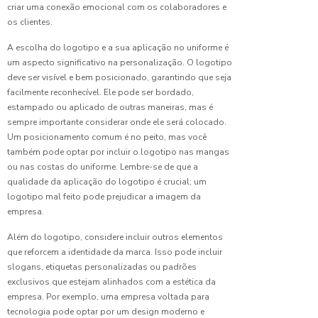
criar uma conexão emocional com os colaboradores e
Solar em
os clientes.
Vidros
A escolha do logotipo e a sua aplicação no uniforme é
Uniforme
um aspecto significativo na personalização. O logotipo
de
deve ser visível e bem posicionado, garantindo que seja
Copeira
facilmente reconhecível. Ele pode ser bordado,
Hospitalar:
estampado ou aplicado de outras maneiras, mas é
Dicas
sempre importante considerar onde ele será colocado.
Essenciais
Um posicionamento comum é no peito, mas você
também pode optar por incluir o logotipo nas mangas
Uniforme
ou nas costas do uniforme. Lembre-se de que a
de
Copeira
qualidade da aplicação do logotipo é crucial; um
Hospitalar:
logotipo mal feito pode prejudicar a imagem da
Dicas
empresa.
para
Escolher
Além do logotipo, considere incluir outros elementos
o Ideal
que reforcem a identidade da marca. Isso pode incluir
slogans, etiquetas personalizadas ou padrões
Uniforme
exclusivos que estejam alinhados com a estética da
Empresa:
empresa. Por exemplo, uma empresa voltada para
Estilo e
tecnologia pode optar por um design moderno e