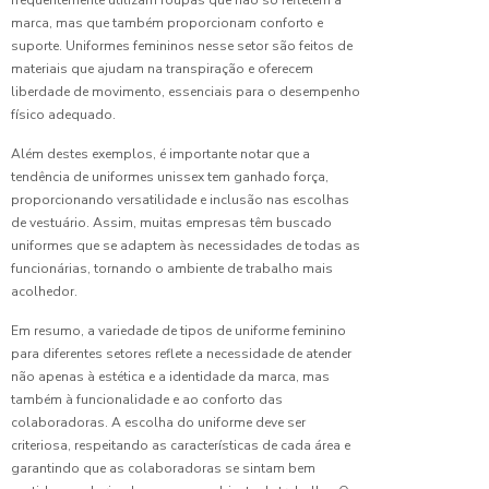
Como
frequentemente utilizam roupas que não só refletem a
Escolher
marca, mas que também proporcionam conforto e
o Melhor
suporte. Uniformes femininos nesse setor são feitos de
Uniforme
materiais que ajudam na transpiração e oferecem
para
liberdade de movimento, essenciais para o desempenho
Limpeza
físico adequado.
Hospitalar:
Dicas
Além destes exemplos, é importante notar que a
Essenciais
tendência de uniformes unissex tem ganhado força,
e
proporcionando versatilidade e inclusão nas escolhas
Benefícios
de vestuário. Assim, muitas empresas têm buscado
uniformes que se adaptem às necessidades de todas as
Como
funcionárias, tornando o ambiente de trabalho mais
Escolher
acolhedor.
o
Uniforme
Em resumo, a variedade de tipos de uniforme feminino
de
para diferentes setores reflete a necessidade de atender
Copeira
não apenas à estética e a identidade da marca, mas
Hospitalar
também à funcionalidade e ao conforto das
Ideal:
Dicas e
colaboradoras. A escolha do uniforme deve ser
Recomendaç
criteriosa, respeitando as características de cada área e
garantindo que as colaboradoras se sintam bem