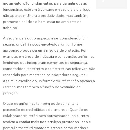
Completo
Copeira
Camisetas de 
movimento, são fundamentais para garantir que as
para
Hospitalar
funcionárias estejam à vontade em seu dia a dia. Isso
Escolher o
Confecção de 
não apenas melhora a produtividade, mas também
Ideal
Benefícios
promove a saúde e o bem-estar no ambiente de
Confecção de 
do
trabalho.
Fábrica de
Uniforme
Controle de lu
Uniformes:
Escolar
A segurança é outro aspecto a ser considerado. Em
Guia
para
setores onde há riscos envolvidos, um uniforme
Escolar
Completo
Professores
apropriado pode ser uma medida de proteção. Por
para
Fábrica de un
exemplo, em áreas de indústria e construção, uniformes
Escolher o
Benefícios
Ideal
femininos que incorporam elementos de segurança,
Fabricante de
do
como tecidos resistentes e características reflexivas, são
Uniforme
essenciais para manter as colaboradoras seguras.
Confecção
Fábrica de un
Profissional
de
Assim, a escolha do uniforme deve refletir não apenas a
Limpeza
Uniformes:
Hospitalar
estética, mas também a função do vestuário de
Guia
proteção.
Benefícios
Completo
Jaleco bordad
do
para sua
O uso de uniformes também pode aumentar a
Uniforme
Limpeza
Empresa
percepção de credibilidade da empresa. Quando os
Profissional
colaboradores estão bem apresentados, os clientes
no
Pijama hospita
tendem a confiar mais nos serviços prestados. Isso é
Ambiente
particularmente relevante em setores como vendas e
Porta de corr
de