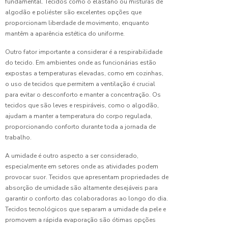
fundamental. Tecidos como o elastano ou misturas de
para
Escolher
algodão e poliéster são excelentes opções que
o Ideal
proporcionam liberdade de movimento, enquanto
mantêm a aparência estética do uniforme.
Fábrica
Outro fator importante a considerar é a respirabilidade
de
do tecido. Em ambientes onde as funcionárias estão
Uniformes:
O Guia
expostas a temperaturas elevadas, como em cozinhas,
Completo
o uso de tecidos que permitem a ventilação é crucial
para
para evitar o desconforto e manter a concentração. Os
Escolher
tecidos que são leves e respiráveis, como o algodão,
o Ideal
ajudam a manter a temperatura do corpo regulada,
proporcionando conforto durante toda a jornada de
Fabricante
trabalho.
de
Uniformes:
A umidade é outro aspecto a ser considerado,
Guia
especialmente em setores onde as atividades podem
Completo
provocar suor. Tecidos que apresentam propriedades de
para
absorção de umidade são altamente desejáveis para
Escolher
garantir o conforto das colaboradoras ao longo do dia.
o Ideal
Tecidos tecnológicos que separam a umidade da pele e
promovem a rápida evaporação são ótimas opções
Fortaleça