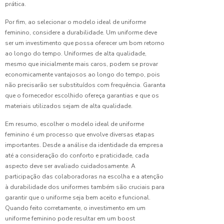
prática.
Personalizaç
para Sua
Por fim, ao selecionar o modelo ideal de uniforme
Empresa
feminino, considere a durabilidade. Um uniforme deve
ser um investimento que possa oferecer um bom retorno
Fábrica
ao longo do tempo. Uniformes de alta qualidade,
de
mesmo que inicialmente mais caros, podem se provar
Uniformes
Hospitalares
economicamente vantajosos ao longo do tempo, pois
de
não precisarão ser substituídos com frequência. Garanta
Qualidade
que o fornecedor escolhido ofereça garantias e que os
materiais utilizados sejam de alta qualidade.
Fábrica
Em resumo, escolher o modelo ideal de uniforme
de
Uniformes
feminino é um processo que envolve diversas etapas
Industriais
importantes. Desde a análise da identidade da empresa
de
até a consideração do conforto e praticidade, cada
Qualidade
aspecto deve ser avaliado cuidadosamente. A
participação das colaboradoras na escolha e a atenção
Fábrica
à durabilidade dos uniformes também são cruciais para
de
garantir que o uniforme seja bem aceito e funcional.
Uniformes
Quando feito corretamente, o investimento em um
para
uniforme feminino pode resultar em um boost
Empresas: