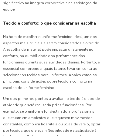
significativo na imagem corporativa e na satisfação da
Qualidade
equipe.
e Estilo
Tecido e conforto: o que considerar na escolha
Fábrica
de
Uniformes
Na hora de escolher o uniforme feminino ideal, um dos
Personalizad
aspectos mais cruciais a serem considerados é o tecido.
Qualidade
A escolha do material pode impactar diretamente no
e Estilo
conforto, na durabilidade e na performance das
funcionárias durante suas atividades diárias. Portanto, é
Fábrica
essencial compreender quais fatores levar em conta ao
de
selecionar os tecidos para uniformes. Abaixo estão as
Uniformes
principais considerações sobre tecido e conforto na
Profissionais
escolha do uniforme feminino.
de
Qualidade
Um dos primeiros pontos a avaliar no tecido é o tipo de
atividade que será realizada pelas funcionárias. Por
Fábrica
exemplo, se o uniforme for destinado a profissionais
de
que atuam em ambientes que requerem movimentos
Uniformes:
constantes, como em hospitais ou lojas de varejo, optar
Guia
por tecidos que ofereçam flexibilidade e elasticidade é
Completo