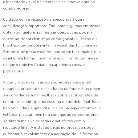
Escolher
à identidade visual da empresa e ser atrativa para os
o Ideal
colaboradores.
Cuidado com a inclusão de acessórios é outra
Fábrica
de
consideração importante. Enquanto algumas empresas
Camisas
optam por uniformes mais simples, outras podem
para
querer adicionar elementos como gravatas, lenços ou
Uniformes
broches que complementem o visual das funcionárias.
de
Sempre opte por acessórios que sejam funcionais e que
Qualidade
se integrem harmoniosamente ao uniforme. Lembre-se
de que o objetivo é criar uma aparência coesa e
Fábrica
profissional.
de
Uniforme
A comunicação com as colaboradoras é essencial
Escolar
durante o processo de escolha do uniforme. Elas devem
de
ser convidadas a dar feedback sobre as propostas de
Qualidade
uniformes e participar na escolha do modelo final. Isso
não só ajudará a garantir que a roupa seja confortável e
Fábrica
estilosa, mas também fará com que as colaboradoras
de
se sintam mais valorizadas e satisfeitas com o
Uniforme:
resultado final. A inclusão delas no processo pode
Qualidade
aumentar o envolvimento e a aceitação do uniforme na
e