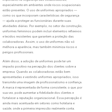
Uniforme:
especialmente em ambientes onde riscos ocupacionais
Guia
estão presentes. O uso de uniformes apropriados —
Completo
como os que incorporam características de segurança
para sua
— ajuda a proteger as funcionárias durante suas
Empresa
atividades diárias. Por exemplo, no setor da construção,
uniformes femininos podem incluir elementos reflexivos
Confecção
e tecidos resistentes que garantem a proteção das
de
colaboradoras. Assim, o uso de uniformes não só
Uniformes
Hospitalares:
melhora a aparência, mas também minimiza riscos e
Qualidade
perigos profissionais.
e
Conforto
Além disso, a adoção de uniformes pode ter um
impacto positivo na percepção dos clientes sobre a
empresa. Quando as colaboradoras estão bem
Confecção
de
apresentadas e vestindo uniformes apropriados, isso
Uniformes
transmite uma imagem de profissionalismo e confiança.
Industriais
A marca é representada de forma consistente, o que, por
de
sua vez, pode aumentar a fidelidade dos clientes e
Qualidade
fortalecer a reputação organizacional. Essa percepção é
ainda mais acentuada em setores como hotelaria e
Confecção
saúde, onde a primeira impressão realmente conta.
de