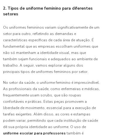
uniforme
2. Tipos de uniforme feminino para diferentes
para
setores
empresa:
escolha
ideal
Os uniformes femininos variam significativamente de um
setor para outro, refletindo as demandas e
Camiseta
características específicas de cada área de atuação. É
Malha
fundamental que as empresas escolham uniformes que
Fria para
não só mantenham a identidade visual, mas que
Uniforme:
também sejam funcionais e adequados ao ambiente de
Conforto
trabalho. A seguir, vamos explorar alguns dos
e Estilo
principais tipos de uniformes femininos por setor.
Camiseta
No setor da saúde, o uniforme feminino é imprescindível.
para
As profissionais da saúde, como enfermeiras e médicas,
uniforme
frequentemente usam scrubs, que são roupas
feminino
confortáveis e práticas. Estas peças promovem a
perfeita
liberdade de movimento, essencial para a execução de
tarefas exigentes. Além disso, as cores e estampas
Camiseta
podem variar, permitindo que cada instituição de saúde
para
dê sua própria identidade ao uniforme. O uso de
uniforme
uniforme escolar para professores
também é
masculino: