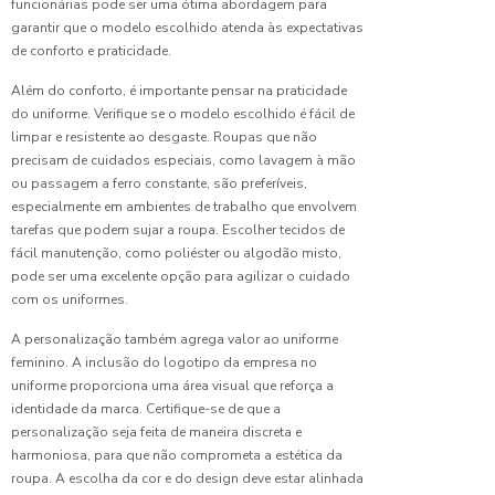
funcionárias pode ser uma ótima abordagem para
Dicas
garantir que o modelo escolhido atenda às expectativas
para
de conforto e praticidade.
Escolher
Uniforme
Além do conforto, é importante pensar na praticidade
de
do uniforme. Verifique se o modelo escolhido é fácil de
Copeira
limpar e resistente ao desgaste. Roupas que não
Hospitalar
precisam de cuidados especiais, como lavagem à mão
ou passagem a ferro constante, são preferíveis,
Dicas
especialmente em ambientes de trabalho que envolvem
para
tarefas que podem sujar a roupa. Escolher tecidos de
Escolher
fácil manutenção, como poliéster ou algodão misto,
Uniforme
pode ser uma excelente opção para agilizar o cuidado
para
com os uniformes.
Limpeza
Hospitalar
A personalização também agrega valor ao uniforme
feminino. A inclusão do logotipo da empresa no
Fábrica
uniforme proporciona uma área visual que reforça a
de
identidade da marca. Certifique-se de que a
Uniformes:
personalização seja feita de maneira discreta e
Guia
Completo
harmoniosa, para que não comprometa a estética da
para
roupa. A escolha da cor e do design deve estar alinhada