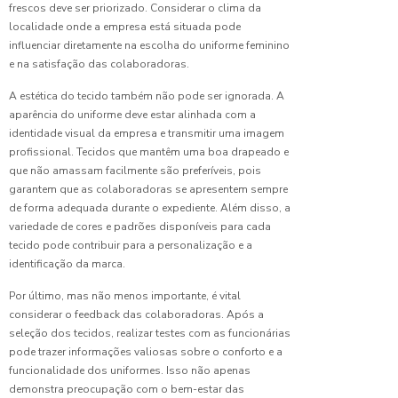
frescos deve ser priorizado. Considerar o clima da
Melhores
localidade onde a empresa está situada pode
Opções
influenciar diretamente na escolha do uniforme feminino
de
e na satisfação das colaboradoras.
Uniforme
Profissional
A estética do tecido também não pode ser ignorada. A
para
aparência do uniforme deve estar alinhada com a
Copeira
identidade visual da empresa e transmitir uma imagem
profissional. Tecidos que mantêm uma boa drapeado e
Melhores
que não amassam facilmente são preferíveis, pois
Uniformes
garantem que as colaboradoras se apresentem sempre
de
Cozinha
de forma adequada durante o expediente. Além disso, a
Profissional
variedade de cores e padrões disponíveis para cada
tecido pode contribuir para a personalização e a
Principais
identificação da marca.
Benefícios
Por último, mas não menos importante, é vital
das
Portas
considerar o feedback das colaboradoras. Após a
de Correr
seleção dos tecidos, realizar testes com as funcionárias
em PVC
pode trazer informações valiosas sobre o conforto e a
para Seu
funcionalidade dos uniformes. Isso não apenas
Espaço
demonstra preocupação com o bem-estar das