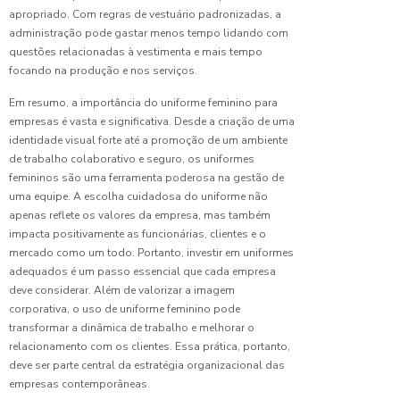
para
apropriado. Com regras de vestuário padronizadas, a
Todos
administração pode gastar menos tempo lidando com
questões relacionadas à vestimenta e mais tempo
Camisas
focando na produção e nos serviços.
de
Uniformes:
Em resumo, a importância do uniforme feminino para
Guia
empresas é vasta e significativa. Desde a criação de uma
Completo
identidade visual forte até a promoção de um ambiente
para
de trabalho colaborativo e seguro, os uniformes
Escolher
a Ideal
femininos são uma ferramenta poderosa na gestão de
uma equipe. A escolha cuidadosa do uniforme não
apenas reflete os valores da empresa, mas também
Camisas
de
impacta positivamente as funcionárias, clientes e o
Uniformes:
mercado como um todo. Portanto, investir em uniformes
O Guia
adequados é um passo essencial que cada empresa
Completo
deve considerar. Além de valorizar a imagem
para
corporativa, o uso de uniforme feminino pode
Escolher
transformar a dinâmica de trabalho e melhorar o
a Ideal
relacionamento com os clientes. Essa prática, portanto,
deve ser parte central da estratégia organizacional das
Camiseta
empresas contemporâneas.
de