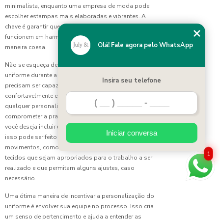
Identidade
minimalista, enquanto uma empresa de moda pode
Corporativa
escolher estampas mais elaboradas e vibrantes. A
chave é garantir que todos os elementos do uniforme
Uniforme
funcionem em harmonia e representem a marca de uma
Escolar a
Olá! Fale agora pelo WhatsApp
maneira coesa.
Preço
Justo:
Não se esqueça de considerar a funcionalidade do
Confira
uniforme durante a personalização. Os colaboradores
as
Insira seu telefone
precisam ser capazes de realizar suas funções
Melhores
confortavelmente enquanto usam o uniforme. Portanto,
Opções
qualquer personalização deve ser feita de forma a não
comprometer a praticidade e o conforto. Por exemplo, se
Uniforme
você deseja incluir um slogan ou uma frase de incentivo,
Escolar
Iniciar conversa
isso pode ser feito em um local que não atrapalhe os
Feminino:
Conforto
movimentos, como nas costas. Além disso, escolha
1
e estilo
tecidos que sejam apropriados para o trabalho a ser
para a
realizado e que permitam alguns ajustes, caso
rotina
necessário.
estudantil
Uma ótima maneira de incentivar a personalização do
Uniforme
uniforme é envolver sua equipe no processo. Isso cria
Escolar
um senso de pertencimento e ajuda a entender as