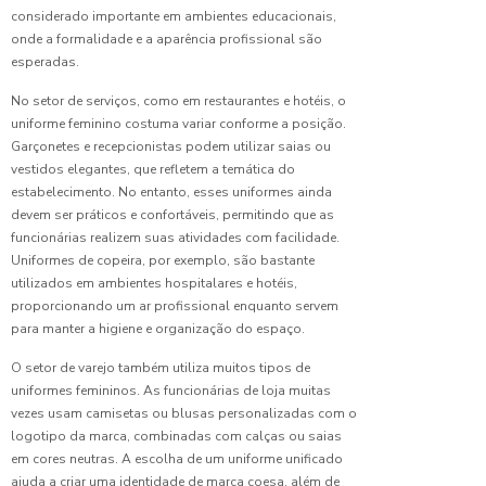
considerado importante em ambientes educacionais,
escolha
ideal
onde a formalidade e a aparência profissional são
esperadas.
Camiseta
No setor de serviços, como em restaurantes e hotéis, o
Personalizad
uniforme feminino costuma variar conforme a posição.
Seu
Garçonetes e recepcionistas podem utilizar saias ou
Uniforme
Ideal
vestidos elegantes, que refletem a temática do
estabelecimento. No entanto, esses uniformes ainda
devem ser práticos e confortáveis, permitindo que as
Camiseta
Polo
funcionárias realizem suas atividades com facilidade.
Malha
Uniformes de copeira, por exemplo, são bastante
Fria para
utilizados em ambientes hospitalares e hotéis,
Uniforme:
proporcionando um ar profissional enquanto servem
Conforto
para manter a higiene e organização do espaço.
e Estilo
O setor de varejo também utiliza muitos tipos de
Camiseta
uniformes femininos. As funcionárias de loja muitas
Polo
vezes usam camisetas ou blusas personalizadas com o
Malha
logotipo da marca, combinadas com calças ou saias
Fria:
em cores neutras. A escolha de um uniforme unificado
Ideal
ajuda a criar uma identidade de marca coesa, além de