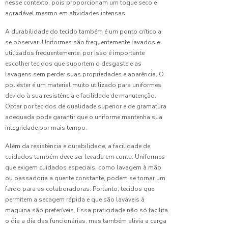
nesse contexto, pois proporcionam um toque seco e
Sua
agradável mesmo em atividades intensas.
Imagem
Profissional
A durabilidade do tecido também é um ponto crítico a
com
se observar. Uniformes são frequentemente lavados e
Uniformes
utilizados frequentemente, por isso é importante
de Alto
Padrão
escolher tecidos que suportem o desgaste e as
lavagens sem perder suas propriedades e aparência. O
poliéster é um material muito utilizado para uniformes
Guia
Completo
devido à sua resistência e facilidade de manutenção.
para
Optar por tecidos de qualidade superior e de gramatura
Escolher
adequada pode garantir que o uniforme mantenha sua
a
integridade por mais tempo.
Camiseta
Perfeita
Além da resistência e durabilidade, a facilidade de
para
cuidados também deve ser levada em conta. Uniformes
Uniformes
que exigem cuidados especiais, como lavagem à mão
em São
ou passadoria a quente constante, podem se tornar um
Paulo
fardo para as colaboradoras. Portanto, tecidos que
permitem a secagem rápida e que são laváveis à
Guia
máquina são preferíveis. Essa praticidade não só facilita
Crucial
o dia a dia das funcionárias, mas também alivia a carga
para