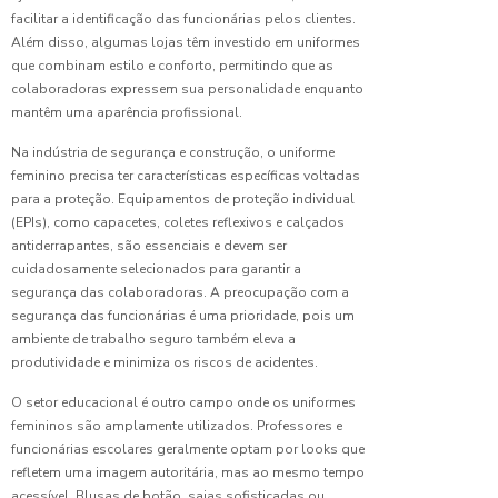
para
facilitar a identificação das funcionárias pelos clientes.
Uniformes
Além disso, algumas lojas têm investido em uniformes
que combinam estilo e conforto, permitindo que as
Camiseta
colaboradoras expressem sua personalidade enquanto
Uniforme
mantêm uma aparência profissional.
Masculino:
Estilo e
Na indústria de segurança e construção, o uniforme
Conforto
feminino precisa ter características específicas voltadas
para a proteção. Equipamentos de proteção individual
Camisetas
(EPIs), como capacetes, coletes reflexivos e calçados
de
antiderrapantes, são essenciais e devem ser
uniforme:
cuidadosamente selecionados para garantir a
O guia
segurança das colaboradoras. A preocupação com a
completo
para
segurança das funcionárias é uma prioridade, pois um
escolha
ambiente de trabalho seguro também eleva a
perfeita
produtividade e minimiza os riscos de acidentes.
O setor educacional é outro campo onde os uniformes
Camisetas
femininos são amplamente utilizados. Professores e
de
Uniforme:
funcionárias escolares geralmente optam por looks que
O Guia
refletem uma imagem autoritária, mas ao mesmo tempo
Completo
acessível. Blusas de botão, saias sofisticadas ou