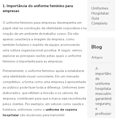
1. Importância do uniforme feminino para
Uniformes
empresas
Hospitalar:
Guia
O uniforme feminino para empresas desempenha um
Completo
para
papel vital na construção da identidade corporativa e na
Escolha e
criação de um ambiente de trabalho coeso. Ele não
Cuidados
apenas caracteriza a imagem da empresa, como
também fortalece o espírito de equipe, promovendo
Blog
Uniformes
uma cultura organizacional positiva. A seguir, vamos
Escolares:
explorar as principais razões pelas quais o uniforme
Artigos
O Guia
feminino é importante para as empresas.
Completo
A
para
Primeiramente, o uniforme feminino ajuda a estabelecer
importância
Escolher o
uma identidade visual consistente. Em um mercado
do
Ideal
competitivo, a forma como uma empresa é apresentada
uniforme
ao público pode fazer toda a diferença. Uniformes bem
hospitalar
Fábrica de
elaborados, que reflitam a missão e os valores da
masculino:
Uniformes:
garantindo
empresa, contribuem para que a marca seja reconhecida
Guia
segurança
pelos clientes. Por exemplo, em setores como saúde e
Completo
e
hotelaria, uniformes como o
uniforme de copeira
para
profissionali
hospitalar
são essenciais para transmitir
Escolher o