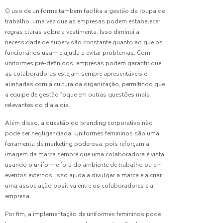
Uniformes
O uso de uniforme também facilita a gestão da roupa de
Personalizad
trabalho, uma vez que as empresas podem estabelecer
regras claras sobre a vestimenta. Isso diminui a
Confecção
necessidade de supervisão constante quanto ao que os
de
funcionários usam e ajuda a evitar problemas. Com
Uniformes
uniformes pré-definidos, empresas podem garantir que
Personalizad
as colaboradoras estejam sempre apresentáveis e
e
alinhadas com a cultura da organização, permitindo que
Profissionais
a equipe de gestão foque em outras questões mais
relevantes do dia a dia.
Confecção
de
Além disso, a questão do branding corporativo não
Uniformes
pode ser negligenciada. Uniformes femininos são uma
Profissionais:
ferramenta de marketing poderosa, pois reforçam a
A
imagem da marca sempre que uma colaboradora é vista
Importância
usando o uniforme fora do ambiente de trabalho ou em
e
Benefícios
eventos externos. Isso ajuda a divulgar a marca e a criar
para sua
uma associação positiva entre os colaboradores e a
Empresa
empresa.
Por fim, a implementação de uniformes femininos pode
Confecção