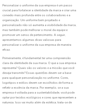
Filho
Personalizar o uniforme da sua empresa é um passo
crucial para fortalecer a identidade da marca e criar uma
Saiba
conexão mais profunda entre os colaboradores e a
Como
organização. Um uniforme bem projetado e
Escolher
personalizado não só aumenta a visibilidade da marca,
o Pijama
Hospitalar
mas também pode melhorar o moral da equipe e
Feminino
promover um senso de pertencimento. A seguir,
Perfeito
apresentamos algumas dicas valiosas para
personalizar o uniforme da sua empresa de maneira
Saiba
eficaz.
Mais
Sobre
Primeiramente, é fundamental ter uma compreensão
Uniformes
clara da identidade da sua marca. O que a sua empresa
para
representa? Quais são os valores e a missão que você
Laboratórios
deseja transmitir? Essas questões devem ser a base
Modernos
para qualquer personalização no uniforme. Cores,
logotipos e estilos devem ser escolhidos de forma a
Tecnologia
refletir a essência da marca. Por exemplo, se a sua
Avançada
empresa é voltada para a sustentabilidade, você pode
para
optar por tecidos ecológicos e cores que representem a
Controle
natureza. Isso vai muito além da estética; trata-se de
de Luz