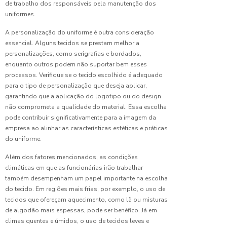
de trabalho dos responsáveis pela manutenção dos
Escolher
uniformes.
a
Bermuda
A personalização do uniforme é outra consideração
Escolar
essencial. Alguns tecidos se prestam melhor a
Ideal
personalizações, como serigrafias e bordados,
enquanto outros podem não suportar bem esses
Importância
processos. Verifique se o tecido escolhido é adequado
do
para o tipo de personalização que deseja aplicar,
Uniforme
para
garantindo que a aplicação do logotipo ou do design
Limpeza
não comprometa a qualidade do material. Essa escolha
Hospitalar
pode contribuir significativamente para a imagem da
empresa ao alinhar as características estéticas e práticas
Jaleco
do uniforme.
com
Bordado:
Além dos fatores mencionados, as condições
Combine
climáticas em que as funcionárias irão trabalhar
Elegância
também desempenham um papel importante na escolha
e
do tecido. Em regiões mais frias, por exemplo, o uso de
Praticidade
tecidos que ofereçam aquecimento, como lã ou misturas
no
de algodão mais espessas, pode ser benéfico. Já em
Trabalho
climas quentes e úmidos, o uso de tecidos leves e