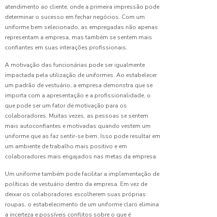
atendimento ao cliente, onde a primeira impressão pode
Trabalho
Trabalho
determinar o sucesso em fechar negócios. Com um
uniforme bem selecionado, as empregadas não apenas
Calça
Uniforme
representam a empresa, mas também se sentem mais
para
Trabalho
confiantes em suas interações profissionais.
Uniformes Pro
Pesado:
A motivação das funcionárias pode ser igualmente
Guia
Uniformes esc
Completo
impactada pela utilização de uniformes. Ao estabelecer
para
Uniformes hos
um padrão de vestuário, a empresa demonstra que se
Escolher
importa com a apresentação e a profissionalidade, o
a Ideal
Uniformes hos
que pode ser um fator de motivação para os
colaboradores. Muitas vezes, as pessoas se sentem
Uniformes lab
Camisa
mais autoconfiantes e motivadas quando vestem um
Polo
uniforme que as faz sentir-se bem. Isso pode resultar em
Uniformes pa
Uniforme:
um ambiente de trabalho mais positivo e em
Estilo e
Uniformes pro
colaboradores mais engajados nas metas da empresa.
Conforto
Uniformes pro
Um uniforme também pode facilitar a implementação de
Camisa
políticas de vestuário dentro da empresa. Em vez de
Venda de unif
Uniforme:
deixar os colaboradores escolherem suas próprias
Estilo e
roupas, o estabelecimento de um uniforme claro elimina
Conforto
a incerteza e possíveis conflitos sobre o que é