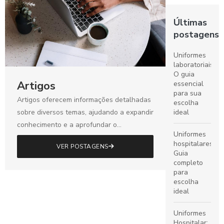
Últimas
postagens
Uniformes
laboratoriais:
O guia
Artigos
essencial
para sua
Artigos oferecem informações detalhadas
escolha
sobre diversos temas, ajudando a expandir
ideal
conhecimento e a aprofundar o
Uniformes
entendimento em áreas específicas.
hospitalares:
VER POSTAGENS
Guia
completo
para
escolha
ideal
Uniformes
Hospitalar: