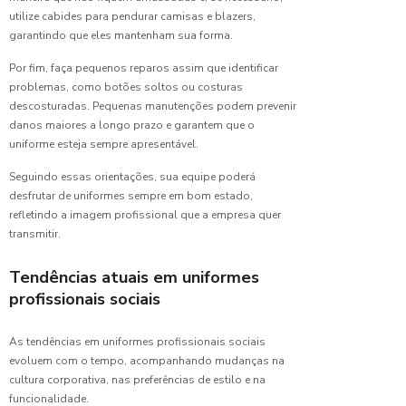
Escolher
utilize cabides para pendurar camisas e blazers,
o Melhor
garantindo que eles mantenham sua forma.
Uniforme
para
Por fim, faça pequenos reparos assim que identificar
Limpeza
problemas, como botões soltos ou costuras
Hospitalar:
Dicas
descosturadas. Pequenas manutenções podem prevenir
Essenciais
danos maiores a longo prazo e garantem que o
e
uniforme esteja sempre apresentável.
Benefícios
Seguindo essas orientações, sua equipe poderá
desfrutar de uniformes sempre em bom estado,
Como
Escolher
refletindo a imagem profissional que a empresa quer
o
transmitir.
Uniforme
de
Tendências atuais em uniformes
Copeira
profissionais sociais
Hospitalar
Ideal:
Dicas e
As tendências em uniformes profissionais sociais
Recomendaç
evoluem com o tempo, acompanhando mudanças na
cultura corporativa, nas preferências de estilo e na
Como
funcionalidade.