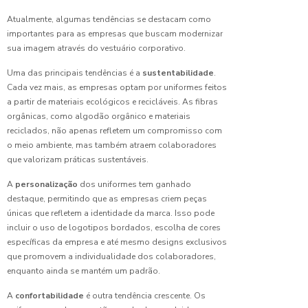
Escolher
Uniformes
Atualmente, algumas tendências se destacam como
Corporativos
importantes para as empresas que buscam modernizar
Ideais
sua imagem através do vestuário corporativo.
para Sua
Empresa
Uma das principais tendências é a
sustentabilidade
.
Cada vez mais, as empresas optam por uniformes feitos
Como os
a partir de materiais ecológicos e recicláveis. As fibras
Uniformes
orgânicas, como algodão orgânico e materiais
Hospitalares
reciclados, não apenas refletem um compromisso com
Garantem
o meio ambiente, mas também atraem colaboradores
Segurança
que valorizam práticas sustentáveis.
e Saúde
Profissional
A
personalização
dos uniformes tem ganhado
destaque, permitindo que as empresas criem peças
Confecção
únicas que refletem a identidade da marca. Isso pode
de
incluir o uso de logotipos bordados, escolha de cores
uniformes:
específicas da empresa e até mesmo designs exclusivos
Guia
que promovem a individualidade dos colaboradores,
Completo
enquanto ainda se mantém um padrão.
para Sua
Empresa
A
confortabilidade
é outra tendência crescente. Os