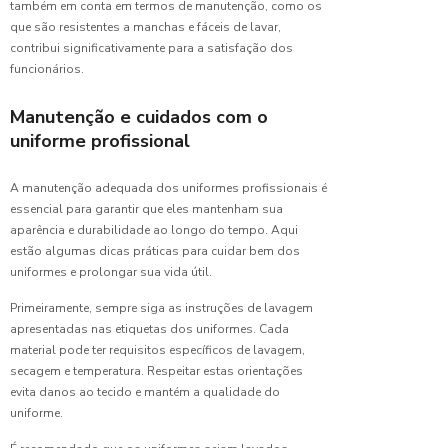
também em conta em termos de manutenção, como os
Uniformes
que são resistentes a manchas e fáceis de lavar,
contribui significativamente para a satisfação dos
Camiseta
funcionários.
Uniforme
Masculino:
Estilo e
Manutenção e cuidados com o
Conforto
uniforme profissional
Camisetas
A manutenção adequada dos uniformes profissionais é
de
essencial para garantir que eles mantenham sua
uniforme:
O guia
aparência e durabilidade ao longo do tempo. Aqui
completo
estão algumas dicas práticas para cuidar bem dos
para
uniformes e prolongar sua vida útil.
escolha
perfeita
Primeiramente, sempre siga as instruções de lavagem
apresentadas nas etiquetas dos uniformes. Cada
Camisetas
material pode ter requisitos específicos de lavagem,
de
secagem e temperatura. Respeitar estas orientações
Uniforme:
evita danos ao tecido e mantém a qualidade do
O Guia
uniforme.
Completo
para