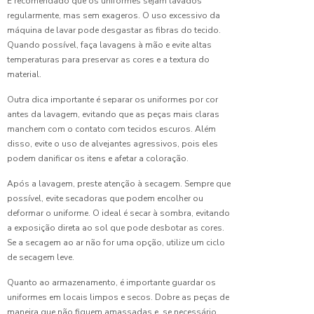
É recomendado que os uniformes sejam lavados
Escolher
regularmente, mas sem exageros. O uso excessivo da
a Ideal
máquina de lavar pode desgastar as fibras do tecido.
Quando possível, faça lavagens à mão e evite altas
Como
temperaturas para preservar as cores e a textura do
Camisas
material.
de
Uniforme
Outra dica importante é separar os uniformes por cor
Podem
antes da lavagem, evitando que as peças mais claras
Valorizar
manchem com o contato com tecidos escuros. Além
a
disso, evite o uso de alvejantes agressivos, pois eles
Imagem
podem danificar os itens e afetar a coloração.
Como
Após a lavagem, preste atenção à secagem. Sempre que
Escolher
possível, evite secadoras que podem encolher ou
a Fábrica
deformar o uniforme. O ideal é secar à sombra, evitando
de
a exposição direta ao sol que pode desbotar as cores.
Uniformes
Se a secagem ao ar não for uma opção, utilize um ciclo
Ideal
de secagem leve.
para Sua
Empresa
Quanto ao armazenamento, é importante guardar os
uniformes em locais limpos e secos. Dobre as peças de
Como
maneira que não fiquem amassadas e, se necessário,