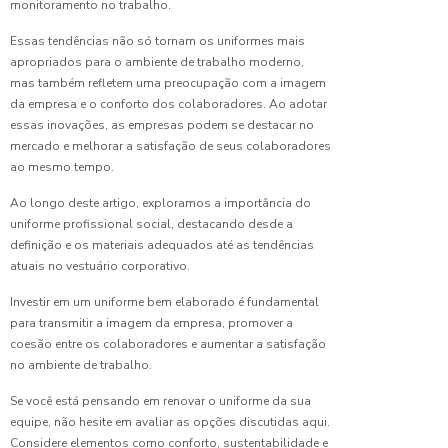
monitoramento no trabalho.
uniforme
ideal
Essas tendências não só tornam os uniformes mais
para o
apropriados para o ambiente de trabalho moderno,
seu
mas também refletem uma preocupação com a imagem
negócio
da empresa e o conforto dos colaboradores. Ao adotar
em 5
essas inovações, as empresas podem se destacar no
passos
mercado e melhorar a satisfação de seus colaboradores
ao mesmo tempo.
Confecção
de
Ao longo deste artigo, exploramos a importância do
Uniforme:
uniforme profissional social, destacando desde a
Guia
definição e os materiais adequados até as tendências
Completo
para
atuais no vestuário corporativo.
Criar a
Investir em um uniforme bem elaborado é fundamental
Identidade
Visual da
para transmitir a imagem da empresa, promover a
sua
coesão entre os colaboradores e aumentar a satisfação
Empresa
no ambiente de trabalho.
Se você está pensando em renovar o uniforme da sua
Confecção
equipe, não hesite em avaliar as opções discutidas aqui.
de
Uniforme:
Considere elementos como conforto, sustentabilidade e