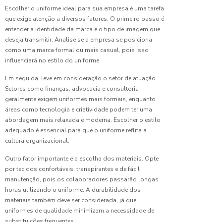
Trabalho
Trabalho
Escolher o uniforme ideal para sua empresa é uma tarefa
que exige atenção a diversos fatores. O primeiro passo é
Calça
Uniforme
entender a identidade da marca e o tipo de imagem que
para
deseja transmitir. Analise se a empresa se posiciona
Trabalho
Uniformes Pro
Pesado:
como uma marca formal ou mais casual, pois isso
Guia
influenciará no estilo do uniforme.
Uniformes esc
Completo
para
Em seguida, leve em consideração o setor de atuação.
Uniformes hos
Escolher
Setores como finanças, advocacia e consultoria
a Ideal
Uniformes hos
geralmente exigem uniformes mais formais, enquanto
áreas como tecnologia e criatividade podem ter uma
Uniformes lab
Camisa
abordagem mais relaxada e moderna. Escolher o estilo
Polo
adequado é essencial para que o uniforme reflita a
Uniformes pa
Uniforme:
cultura organizacional.
Estilo e
Uniformes pro
Conforto
Outro fator importante é a escolha dos materiais. Opte
Uniformes pro
por tecidos confortáveis, transpirantes e de fácil
Camisa
manutenção, pois os colaboradores passarão longas
Venda de unif
Uniforme:
horas utilizando o uniforme. A durabilidade dos
Estilo e
materiais também deve ser considerada, já que
Conforto
uniformes de qualidade minimizam a necessidade de
para
substituições frequentes.