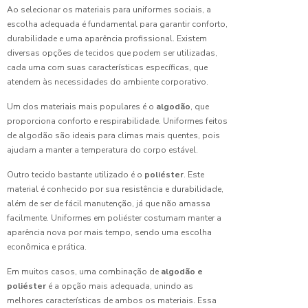
para
Ao selecionar os materiais para uniformes sociais, a
empresa:
escolha adequada é fundamental para garantir conforto,
escolha
durabilidade e uma aparência profissional. Existem
ideal
diversas opções de tecidos que podem ser utilizadas,
cada uma com suas características específicas, que
Camiseta
atendem às necessidades do ambiente corporativo.
Malha
Fria para
Um dos materiais mais populares é o
algodão
, que
Uniforme:
proporciona conforto e respirabilidade. Uniformes feitos
Conforto
de algodão são ideais para climas mais quentes, pois
e Estilo
ajudam a manter a temperatura do corpo estável.
Camiseta
Outro tecido bastante utilizado é o
poliéster
. Este
para
material é conhecido por sua resistência e durabilidade,
uniforme
além de ser de fácil manutenção, já que não amassa
feminino
facilmente. Uniformes em poliéster costumam manter a
perfeita
aparência nova por mais tempo, sendo uma escolha
econômica e prática.
Camiseta
para
Em muitos casos, uma combinação de
algodão e
uniforme
poliéster
é a opção mais adequada, unindo as
masculino:
melhores características de ambos os materiais. Essa