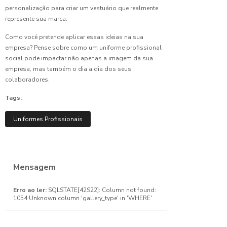
Guia
personalização para criar um vestuário que realmente
Completo
represente sua marca.
para sua
Empresa
Como você pretende aplicar essas ideias na sua
empresa? Pense sobre como um uniforme profissional
Confecção
social pode impactar não apenas a imagem da sua
de
empresa, mas também o dia a dia dos seus
Uniformes
colaboradores.
Hospitalares:
Qualidade
Tags:
e
Conforto
Uniformes Profissionais
Confecção
de
Uniformes
Mensagem
Industriais
de
Qualidade
Erro ao ler:
SQLSTATE[42S22]: Column not found:
1054 Unknown column 'gallery_type' in 'WHERE'
Confecção
de