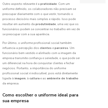
para
Hospitalar
Outro aspecto relevante é a
praticidade
. Com um
Escolher o
Confecção de 
uniforme definido, os colaboradores não precisam se
Ideal
Benefícios
preocupar diariamente com o que vestir, tornando o
Confecção de 
do
processo decisório mais simples e rápido. Isso pode
Fábrica de
Uniforme
resultar em aumento da
produtividade
, uma vez que os
Controle de lu
Uniformes:
Escolar
funcionários podem se concentrar no trabalho em vez de
Guia
para
Escolar
Completo
se preocupar com a sua aparência.
Professores
para
Fábrica de un
Por último, o uniforme profissional social também
Escolher o
Benefícios
Ideal
influencia a percepção dos
clientes
e
parceiros
. Um
Fabricante de
do
funcionário bem vestido e alinhado com a imagem da
Uniforme
empresa transmite confiança e seriedade, o que pode ser
Confecção
Fábrica de un
Profissional
de
um diferencial na hora de conquistar clientes e fechar
Limpeza
Uniformes:
Hospitalar
negócios. Portanto, a importância do uniforme
Guia
profissional social é indiscutível, pois está diretamente
Benefícios
Completo
Jaleco bordad
ligada à
imagem
, à
cultura
e ao
ambiente de trabalho
do
para sua
da empresa.
Uniforme
Limpeza
Empresa
Profissional
no
Como escolher o uniforme ideal para
Pijama hospita
Ambiente
sua empresa
Porta de corr
de