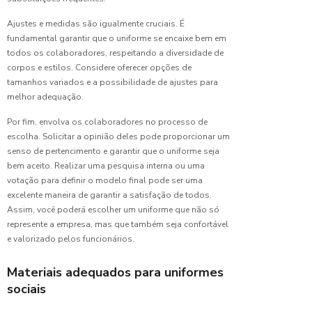
Todos
Ajustes e medidas são igualmente cruciais. É
Camisas
fundamental garantir que o uniforme se encaixe bem em
de
todos os colaboradores, respeitando a diversidade de
Uniformes:
corpos e estilos. Considere oferecer opções de
Guia
tamanhos variados e a possibilidade de ajustes para
Completo
melhor adequação.
para
Escolher
Por fim, envolva os colaboradores no processo de
a Ideal
escolha. Solicitar a opinião deles pode proporcionar um
senso de pertencimento e garantir que o uniforme seja
Camisas
bem aceito. Realizar uma pesquisa interna ou uma
de
votação para definir o modelo final pode ser uma
Uniformes:
excelente maneira de garantir a satisfação de todos.
O Guia
Assim, você poderá escolher um uniforme que não só
Completo
para
represente a empresa, mas que também seja confortável
Escolher
e valorizado pelos funcionários.
a Ideal
Materiais adequados para uniformes
Camiseta
sociais
de
uniforme