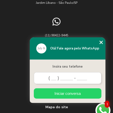
Uniformes:
Jardim Líbano - São Paulo/SP
Como
escolher
o melhor
para sua
empresa
(11) 98422-9445
Confecção
Chame no WhatsApp
de
Uniformes:
Olá! Fale agora pelo WhatsApp
Guia
Completo
para sua
Empresa
Insira seu telefone
Home
Confecção
de
Categorias
Uniformes:
O Guia
Iniciar conversa
Contato
Essencial
para Sua
1
Empresa
Mapa do site