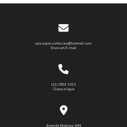
Uniformes
Personalizad
Confecção
de
Uniformes
Personalizad
e
july.ryque.confeccao@hotmail.com
Profissionais
Envie um E-mail
Confecção
de
Uniformes
Profissionais:
A
Importância
(11) 3901-1013
Clique e ligue
e
Benefícios
para sua
Empresa
Confecção
de
Avenida Mutinga, 644