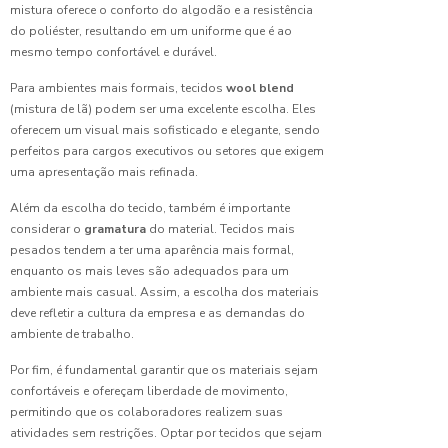
escolha
mistura oferece o conforto do algodão e a resistência
ideal
do poliéster, resultando em um uniforme que é ao
mesmo tempo confortável e durável.
Camiseta
Personalizad
Para ambientes mais formais, tecidos
wool blend
Seu
(mistura de lã) podem ser uma excelente escolha. Eles
Uniforme
oferecem um visual mais sofisticado e elegante, sendo
Ideal
perfeitos para cargos executivos ou setores que exigem
uma apresentação mais refinada.
Camiseta
Polo
Além da escolha do tecido, também é importante
Malha
considerar o
gramatura
do material. Tecidos mais
Fria para
pesados tendem a ter uma aparência mais formal,
Uniforme:
enquanto os mais leves são adequados para um
Conforto
ambiente mais casual. Assim, a escolha dos materiais
e Estilo
deve refletir a cultura da empresa e as demandas do
ambiente de trabalho.
Camiseta
Polo
Por fim, é fundamental garantir que os materiais sejam
Malha
confortáveis e ofereçam liberdade de movimento,
Fria:
permitindo que os colaboradores realizem suas
Ideal
atividades sem restrições. Optar por tecidos que sejam
para