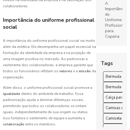
investir na identidade da empresa e na satisfação dos
A
colaboradores.
Importância
Confecção
do
de
Importância do uniforme profissional
Uniforme
uniformes:
Profissional
social
Guia
para
Completo
Copeira:
para Sua
A importância do uniforme profissional social vai muito
Dicas e
Empresa
além da estética. Ele desempenha um papel essencial na
Benefícios
formação da identidade da empresa e na projeção de
Camisetas
uma imagem positiva no mercado. Ao padronizar a
A
Tags
de
vestimenta dos colaboradores, a empresa garante que
Importância
uniforme: O
dos
todos os funcionários reflitam os
valores
e a
missão
da
guia
Uniformes
Bermuda esco
organização.
completo
Hospitalares
para
Bermuda escol
na
Além disso, o uniforme profissional social promove a
escolha
Saúde
igualdade
dentro do ambiente de trabalho. Essa
perfeita
Calça para tr
padronização ajuda a eliminar diferenças sociais,
Benefícios
permitindo que todos os colaboradores se sintam
Camisas de u
Uniformes
do
iguais, independentemente de sua origem ou status.
Escolares:
Uniforme
Camiseta para
Isso fortalece o sentimento de equipe e aumenta a
Guia
de
colaboração
entre os membros.
Completo
Copeira
Camisetas de 