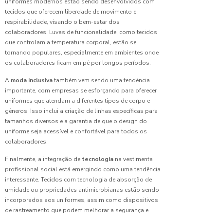
uniformes modernos estão sendo desenvolvidos com
Confecção
tecidos que oferecem liberdade de movimento e
de
respirabilidade, visando o bem-estar dos
Uniforme
colaboradores. Luvas de funcionalidade, como tecidos
Escolar:
Dicas
que controlam a temperatura corporal, estão se
Para
tornando populares, especialmente em ambientes onde
Escolher
os colaboradores ficam em pé por longos períodos.
o Melhor
A
moda inclusiva
também vem sendo uma tendência
importante, com empresas se esforçando para oferecer
Confecção
de
uniformes que atendam a diferentes tipos de corpo e
Uniforme
gêneros. Isso inclui a criação de linhas específicas para
para
tamanhos diversos e a garantia de que o design do
Empresa:
uniforme seja acessível e confortável para todos os
Melhore
colaboradores.
sua
Marca
Finalmente, a integração de
tecnologia
na vestimenta
profissional social está emergindo como uma tendência
Confecção
interessante. Tecidos com tecnologia de absorção de
de
umidade ou propriedades antimicrobianas estão sendo
Uniforme:
incorporados aos uniformes, assim como dispositivos
Como ter
de rastreamento que podem melhorar a segurança e
o