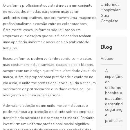
Uniformes
O uniforme profissional social refere-se a um conjunto
Hospitalar:
de roupas desenhadas para serem usadas em
Guia
ambientes corporativos, que promovem uma imagem de
Completo
profissionalismo e coesão entre os colaboradores.
para
Geralmente, esses uniformes são utilizados em
Escolha e
empresas que desejam que seus funcionários tenham
Cuidados
uma aparência uniforme e adequada ao ambiente de
Blog
trabalho.
Uniformes
Escolares:
Artigos
Esses uniformes podem variar de acordo com o setor,
O Guia
mas costumam incluir camisas, calças, saias e blazers,
Completo
A
sempre com um design que reflita a identidade visual da
para
importância
marca. Além de proporcionar praticidade e conforto no
Escolher o
do
Ideal
dia a dia, o uniforme profissional social ajuda a criar um
uniforme
sentimento de pertencimento e unidade entre a equipe,
hospitalar
reforçando a cultura organizacional.
Fábrica de
masculino:
Uniformes:
garantindo
Ademais, a adoção de um uniforme bem elaborado
Guia
segurança
pode melhorar a percepção do cliente sobre a empresa,
Completo
e
para
transmitindo
seriedade
e
comprometimento
. Portanto,
profissionali
Escolher o
investir em um uniforme profissional social significa
Ideal